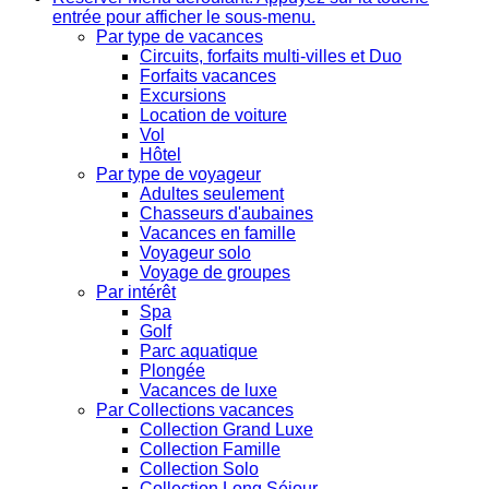
entrée pour afficher le sous-menu.
Par type de vacances
Circuits, forfaits multi-villes et Duo
Forfaits vacances
Excursions
Location de voiture
Vol
Hôtel
Par type de voyageur
Adultes seulement
Chasseurs d'aubaines
Vacances en famille
Voyageur solo
Voyage de groupes
Par intérêt
Spa
Golf
Parc aquatique
Plongée
Vacances de luxe
Par Collections vacances
Collection Grand Luxe
Collection Famille
Collection Solo
Collection Long Séjour