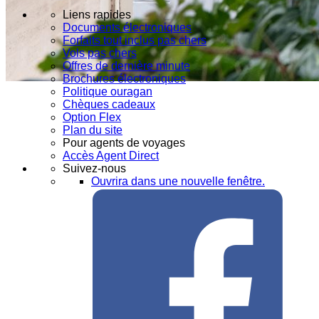
Liens rapides
Documents électroniques
Forfaits tout inclus pas chers
Vols pas chers
Offres de dernière minute
Brochures électroniques
Politique ouragan
Chèques cadeaux
Option Flex
Plan du site
Pour agents de voyages
Accès Agent Direct
Suivez-nous
Ouvrira dans une nouvelle fenêtre.