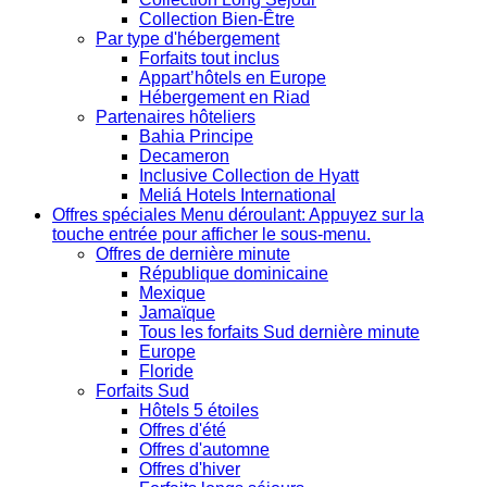
Collection Bien-Être
Par type d'hébergement
Forfaits tout inclus
Appart’hôtels en Europe
Hébergement en Riad
Partenaires hôteliers
Bahia Principe
Decameron
Inclusive Collection de Hyatt
Meliá Hotels International
Offres spéciales
Menu déroulant: Appuyez sur la
touche entrée pour afficher le sous-menu.
Offres de dernière minute
République dominicaine
Mexique
Jamaïque
Tous les forfaits Sud dernière minute
Europe
Floride
Forfaits Sud
Hôtels 5 étoiles
Offres d'été
Offres d'automne
Offres d'hiver