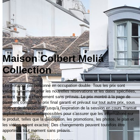
Maison Colbert Meliá
Collection
Les prix sont par personne en occupation double. Tous les prix sont
valides seulement pour les nouvelles réservations et les dates spécifiées,
et sont sujets à changement sans préavis. Le prix montré à la page de
paiement constitue le prix final garanti et prévaut sur tout autre prix, sous
réserve de disponibilité, jusqu'à l'expiration de la session en cours.Transat
déploie tous les efforts possibles pour s'assurer que les informations sur
le produit, telles que la description, les promotions, les photos, le plan et
les vidéos soient exactes. Des changements peuvent toutefois être
apportés à tout moment sans préavis.