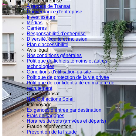
Site d’entreprise
À propos de Transat
Gouvernance d'entreprise
Investisseurs
Médias
Carrières
Responsabilité d'entreprise
Diversité, équité et inclusion
Plan d'accessibilité
Avis légal
Nos conditions générales
Politique de fichiers témoins et autres
technologies
Conditions d'utilisation du site
Politique de protection de la vie privée
Politique de confidentialité en matière de
recrutement
Choisir Transat
Nos Collections Soleil
Info voyage
Exigences d’entrée par destination
Frais de bagages
Horaires de vols (arrivées et départs)
Fraude et prévention
Prévention de la fraude