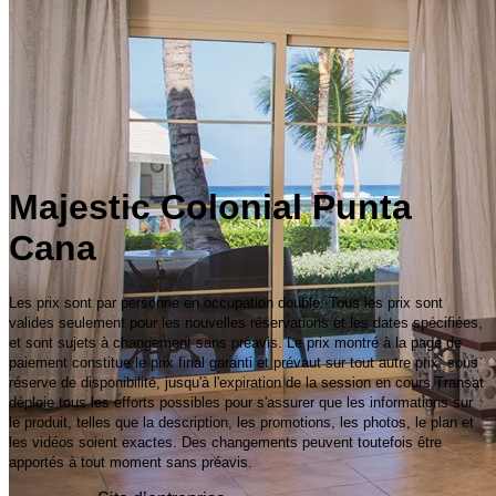
Majestic Colonial Punta
Cana
Les prix sont par personne en occupation double. Tous les prix sont
valides seulement pour les nouvelles réservations et les dates spécifiées,
et sont sujets à changement sans préavis. Le prix montré à la page de
paiement constitue le prix final garanti et prévaut sur tout autre prix, sous
réserve de disponibilité, jusqu'à l'expiration de la session en cours.Transat
déploie tous les efforts possibles pour s'assurer que les informations sur
le produit, telles que la description, les promotions, les photos, le plan et
les vidéos soient exactes. Des changements peuvent toutefois être
apportés à tout moment sans préavis.