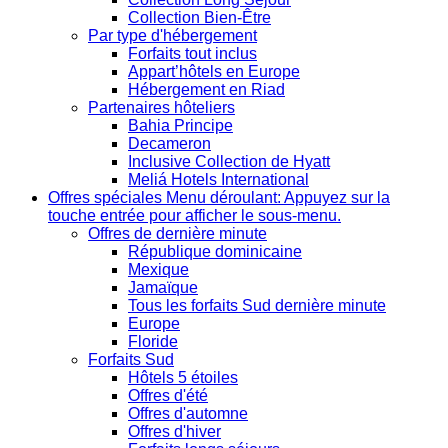
Collection Bien-Être
Par type d'hébergement
Forfaits tout inclus
Appart’hôtels en Europe
Hébergement en Riad
Partenaires hôteliers
Bahia Principe
Decameron
Inclusive Collection de Hyatt
Meliá Hotels International
Offres spéciales
Menu déroulant: Appuyez sur la
touche entrée pour afficher le sous-menu.
Offres de dernière minute
République dominicaine
Mexique
Jamaïque
Tous les forfaits Sud dernière minute
Europe
Floride
Forfaits Sud
Hôtels 5 étoiles
Offres d'été
Offres d'automne
Offres d'hiver