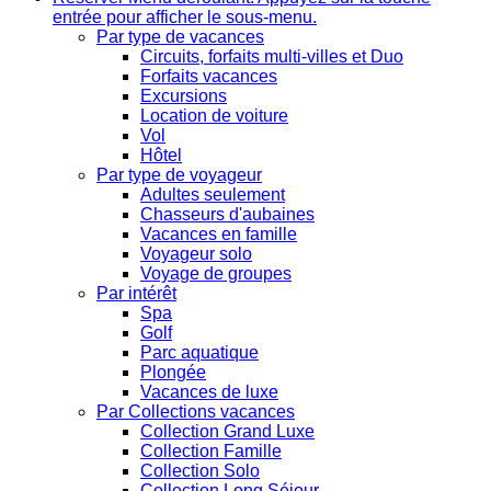
entrée pour afficher le sous-menu.
Par type de vacances
Circuits, forfaits multi-villes et Duo
Forfaits vacances
Excursions
Location de voiture
Vol
Hôtel
Par type de voyageur
Adultes seulement
Chasseurs d'aubaines
Vacances en famille
Voyageur solo
Voyage de groupes
Par intérêt
Spa
Golf
Parc aquatique
Plongée
Vacances de luxe
Par Collections vacances
Collection Grand Luxe
Collection Famille
Collection Solo
Collection Long Séjour