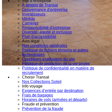
Site d’entreprise
À propos de Transat
Gouvernance d'entreprise
Investisseurs
Médias
Carrières
Responsabilité d'entreprise
Diversité, équité et inclusion
Plan d'accessibilité
Avis légal
Nos conditions générales
Politique de fichiers témoins et autres
technologies
Conditions d'utilisation du site
Politique de protection de la vie privée
Politique de confidentialité en matière de
recrutement
Choisir Transat
Nos Collections Soleil
Info voyage
Exigences d’entrée par destination
Frais de bagages
Horaires de vols (arrivées et départs)
Fraude et prévention
Prévention de la fraude