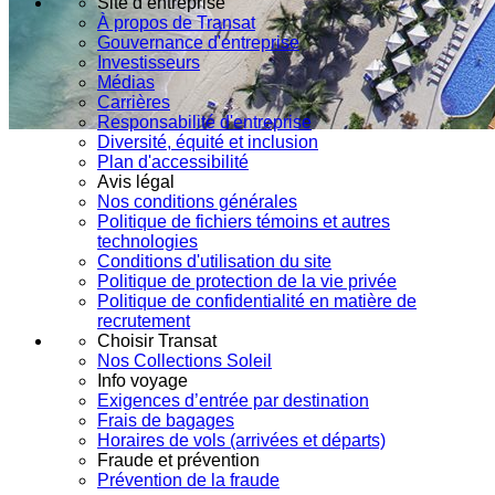
Site d’entreprise
À propos de Transat
Gouvernance d'entreprise
Investisseurs
Médias
Carrières
Responsabilité d'entreprise
Diversité, équité et inclusion
Plan d'accessibilité
Avis légal
Nos conditions générales
Politique de fichiers témoins et autres
technologies
Conditions d'utilisation du site
Politique de protection de la vie privée
Politique de confidentialité en matière de
recrutement
Choisir Transat
Nos Collections Soleil
Info voyage
Exigences d’entrée par destination
Frais de bagages
Horaires de vols (arrivées et départs)
Fraude et prévention
Prévention de la fraude