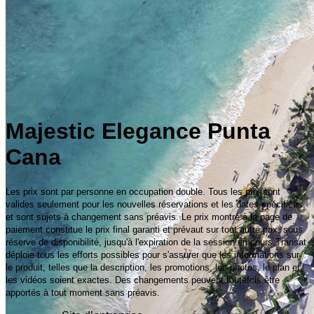
Majestic Elegance Punta
Cana
Les prix sont par personne en occupation double. Tous les prix sont
valides seulement pour les nouvelles réservations et les dates spécifiées,
et sont sujets à changement sans préavis. Le prix montré à la page de
paiement constitue le prix final garanti et prévaut sur tout autre prix, sous
réserve de disponibilité, jusqu'à l'expiration de la session en cours.Transat
déploie tous les efforts possibles pour s'assurer que les informations sur
le produit, telles que la description, les promotions, les photos, le plan et
les vidéos soient exactes. Des changements peuvent toutefois être
apportés à tout moment sans préavis.