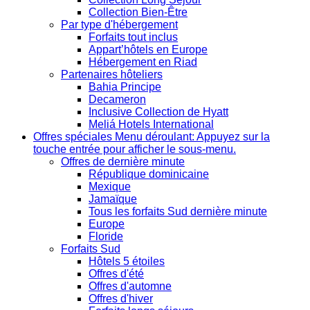
Collection Bien-Être
Par type d'hébergement
Forfaits tout inclus
Appart’hôtels en Europe
Hébergement en Riad
Partenaires hôteliers
Bahia Principe
Decameron
Inclusive Collection de Hyatt
Meliá Hotels International
Offres spéciales
Menu déroulant: Appuyez sur la
touche entrée pour afficher le sous-menu.
Offres de dernière minute
République dominicaine
Mexique
Jamaïque
Tous les forfaits Sud dernière minute
Europe
Floride
Forfaits Sud
Hôtels 5 étoiles
Offres d'été
Offres d'automne
Offres d'hiver