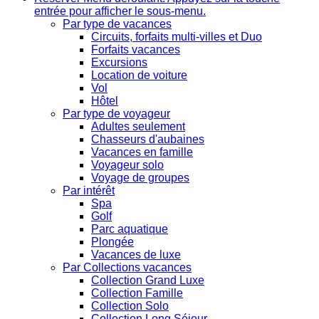
entrée pour afficher le sous-menu.
Par type de vacances
Circuits, forfaits multi-villes et Duo
Forfaits vacances
Excursions
Location de voiture
Vol
Hôtel
Par type de voyageur
Adultes seulement
Chasseurs d'aubaines
Vacances en famille
Voyageur solo
Voyage de groupes
Par intérêt
Spa
Golf
Parc aquatique
Plongée
Vacances de luxe
Par Collections vacances
Collection Grand Luxe
Collection Famille
Collection Solo
Collection Long Séjour