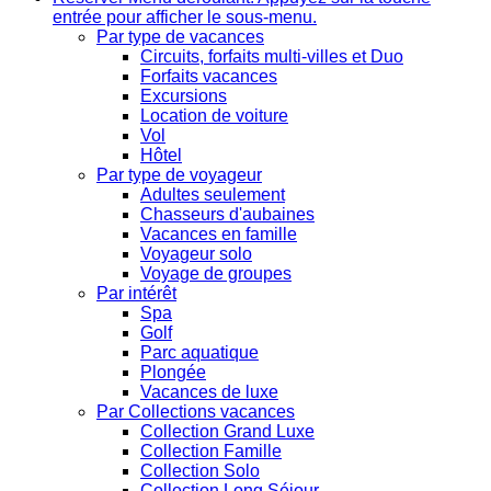
entrée pour afficher le sous-menu.
Par type de vacances
Circuits, forfaits multi-villes et Duo
Forfaits vacances
Excursions
Location de voiture
Vol
Hôtel
Par type de voyageur
Adultes seulement
Chasseurs d'aubaines
Vacances en famille
Voyageur solo
Voyage de groupes
Par intérêt
Spa
Golf
Parc aquatique
Plongée
Vacances de luxe
Par Collections vacances
Collection Grand Luxe
Collection Famille
Collection Solo
Collection Long Séjour