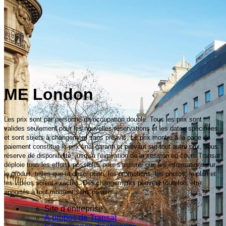
ME London
Les prix sont par personne en occupation double. Tous les prix sont
valides seulement pour les nouvelles réservations et les dates spécifiées,
et sont sujets à changement sans préavis. Le prix montré à la page de
paiement constitue le prix final garanti et prévaut sur tout autre prix, sous
réserve de disponibilité, jusqu'à l'expiration de la session en cours.Transat
déploie tous les efforts possibles pour s'assurer que les informations sur
le produit, telles que la description, les promotions, les photos, le plan et
les vidéos soient exactes. Des changements peuvent toutefois être
apportés à tout moment sans préavis.
Site d’entreprise
À propos de Transat