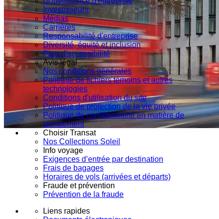
Gouvernance d'entreprise
Investisseurs
Médias
Carrières
Responsabilité d'entreprise
Diversité, équité et inclusion
Plan d'accessibilité
Avis légal
Nos conditions générales
Politique de fichiers témoins et autres
technologies
Conditions d'utilisation du site
Politique de protection de la vie privée
Politique de confidentialité en matière de
recrutement
Choisir Transat
Nos Collections Soleil
Info voyage
Exigences d’entrée par destination
Frais de bagages
Horaires de vols (arrivées et départs)
Fraude et prévention
Prévention de la fraude
Liens rapides