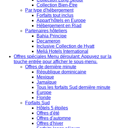
Collection Bien-Être
Par type d'hébergement
Forfaits tout inclus
Appart’hôtels en Europe
Hébergement en Riad
Partenaires hôteliers
Bahia Principe
Decameron
Inclusive Collection de Hyatt
Meliá Hotels International
Offres spéciales
Menu déroulant: Appuyez sur la
touche entrée pour afficher le sous-menu.
Offres de dernière minute
République dominicaine
Mexique
Jamaïque
Tous les forfaits Sud dernière minute
Europe
Floride
Forfaits Sud
Hôtels 5 étoiles
Offres d'été
Offres d'automne
Offres d'hiver