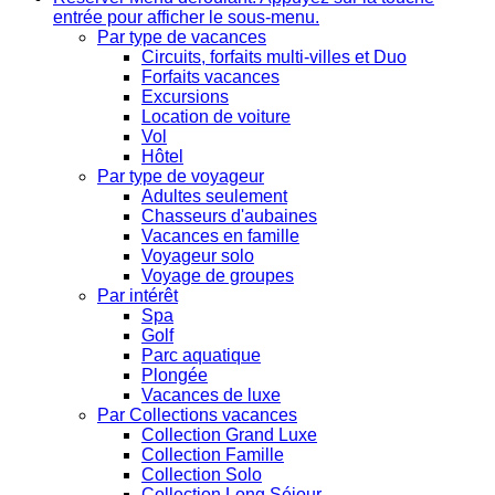
entrée pour afficher le sous-menu.
Par type de vacances
Circuits, forfaits multi-villes et Duo
Forfaits vacances
Excursions
Location de voiture
Vol
Hôtel
Par type de voyageur
Adultes seulement
Chasseurs d'aubaines
Vacances en famille
Voyageur solo
Voyage de groupes
Par intérêt
Spa
Golf
Parc aquatique
Plongée
Vacances de luxe
Par Collections vacances
Collection Grand Luxe
Collection Famille
Collection Solo
Collection Long Séjour