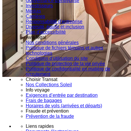
Gouvernance d'entreprise
Investisseurs
Médias
Carrières
Responsabilité d'entreprise
Diversité, équité et inclusion
Plan d'accessibilité
Avis légal
Nos conditions générales
Politique de fichiers témoins et autres
technologies
Conditions d'utilisation du site
Politique de protection de la vie privée
Politique de confidentialité en matière de
recrutement
Choisir Transat
Nos Collections Soleil
Info voyage
Exigences d’entrée par destination
Frais de bagages
Horaires de vols (arrivées et départs)
Fraude et prévention
Prévention de la fraude
Liens rapides