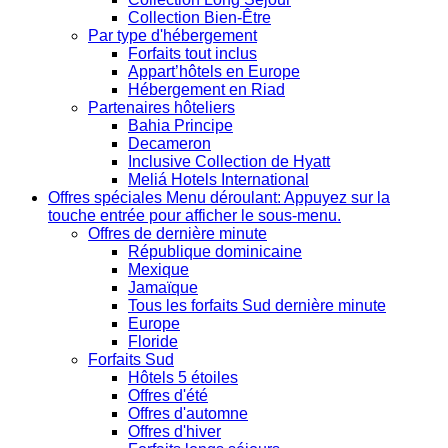
Collection Bien-Être
Par type d'hébergement
Forfaits tout inclus
Appart’hôtels en Europe
Hébergement en Riad
Partenaires hôteliers
Bahia Principe
Decameron
Inclusive Collection de Hyatt
Meliá Hotels International
Offres spéciales
Menu déroulant: Appuyez sur la
touche entrée pour afficher le sous-menu.
Offres de dernière minute
République dominicaine
Mexique
Jamaïque
Tous les forfaits Sud dernière minute
Europe
Floride
Forfaits Sud
Hôtels 5 étoiles
Offres d'été
Offres d'automne
Offres d'hiver