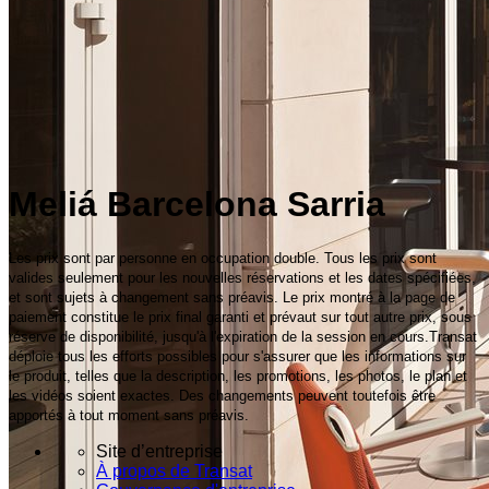
Meliá Barcelona Sarria
Les prix sont par personne en occupation double. Tous les prix sont
valides seulement pour les nouvelles réservations et les dates spécifiées,
et sont sujets à changement sans préavis. Le prix montré à la page de
paiement constitue le prix final garanti et prévaut sur tout autre prix, sous
réserve de disponibilité, jusqu'à l'expiration de la session en cours.Transat
déploie tous les efforts possibles pour s'assurer que les informations sur
le produit, telles que la description, les promotions, les photos, le plan et
les vidéos soient exactes. Des changements peuvent toutefois être
apportés à tout moment sans préavis.
Site d’entreprise
À propos de Transat