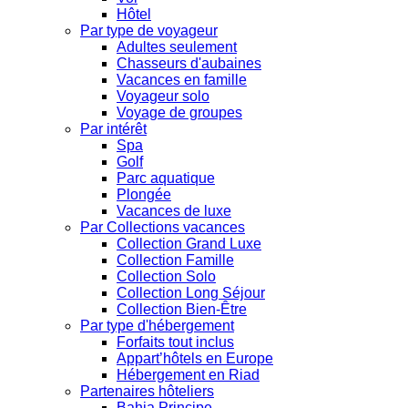
Hôtel
Par type de voyageur
Adultes seulement
Chasseurs d'aubaines
Vacances en famille
Voyageur solo
Voyage de groupes
Par intérêt
Spa
Golf
Parc aquatique
Plongée
Vacances de luxe
Par Collections vacances
Collection Grand Luxe
Collection Famille
Collection Solo
Collection Long Séjour
Collection Bien-Être
Par type d'hébergement
Forfaits tout inclus
Appart’hôtels en Europe
Hébergement en Riad
Partenaires hôteliers
Bahia Principe