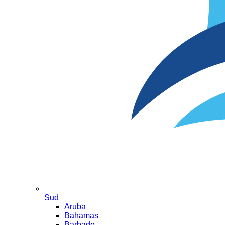
Sud
Aruba
Bahamas
Barbade