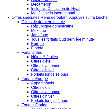
Decameron
Inclusive Collection de Hyatt
Meliá Hotels International
Offres spéciales
Menu déroulant: Appuyez sur la touche 
Offres de dernière minute
République dominicaine
Mexique
Jamaïque
Tous les forfaits Sud dernière minute
Europe
Floride
Forfaits Sud
Hôtels 5 étoiles
Offres d'été
Offres d'automne
Offres d'hiver
Forfaits longs séjours
Forfaits Europe
Appart’hôtels
Offres d'été
Offres d'automne
Offres d'hiver
Forfaits longs séjours
Forfaits Floride