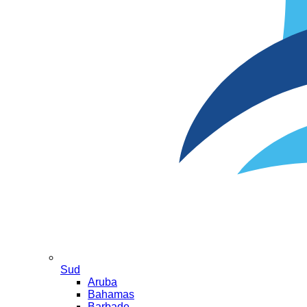
Sud
Aruba
Bahamas
Barbade