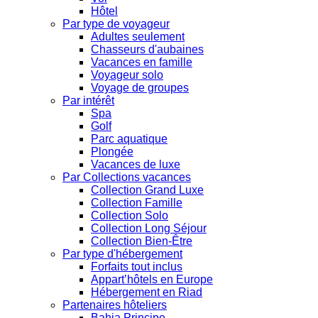
Hôtel
Par type de voyageur
Adultes seulement
Chasseurs d'aubaines
Vacances en famille
Voyageur solo
Voyage de groupes
Par intérêt
Spa
Golf
Parc aquatique
Plongée
Vacances de luxe
Par Collections vacances
Collection Grand Luxe
Collection Famille
Collection Solo
Collection Long Séjour
Collection Bien-Être
Par type d'hébergement
Forfaits tout inclus
Appart’hôtels en Europe
Hébergement en Riad
Partenaires hôteliers
Bahia Principe