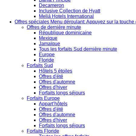
Decameron
Inclusive Collection de Hyatt
Meliá Hotels International
Offres spéciales
Menu déroulant: Appuyez sur la touche 
Offres de dernière minute
République dominicaine
Mexique
Jamaïque
Tous les forfaits Sud dernière minute
Europe
Floride
Forfaits Sud
Hôtels 5 étoiles
Offres d'été
Offres d'automne
Offres d'hiver
Forfaits longs séjours
Forfaits Europe
Appart’hôtels
Offres d'été
Offres d'automne
Offres d'hiver
Forfaits longs séjours
Forfaits Floride