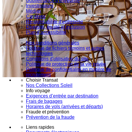
Gouvernance d'entreprise
Investisseurs
Médias
Carrières
Responsabilité d'entreprise
Diversité, équité et inclusion
Plan d'accessibilité
Avis légal
Nos conditions générales
Politique de fichiers témoins et autres
technologies
Conditions d'utilisation du site
Politique de protection de la vie privée
Politique de confidentialité en matière de
recrutement
Choisir Transat
Nos Collections Soleil
Info voyage
Exigences d’entrée par destination
Frais de bagages
Horaires de vols (arrivées et départs)
Fraude et prévention
Prévention de la fraude
Liens rapides