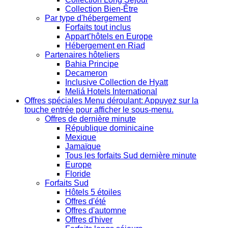
Collection Bien-Être
Par type d'hébergement
Forfaits tout inclus
Appart’hôtels en Europe
Hébergement en Riad
Partenaires hôteliers
Bahia Principe
Decameron
Inclusive Collection de Hyatt
Meliá Hotels International
Offres spéciales
Menu déroulant: Appuyez sur la
touche entrée pour afficher le sous-menu.
Offres de dernière minute
République dominicaine
Mexique
Jamaïque
Tous les forfaits Sud dernière minute
Europe
Floride
Forfaits Sud
Hôtels 5 étoiles
Offres d'été
Offres d'automne
Offres d'hiver