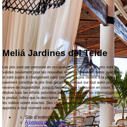
Meliá Jardines del Teide
Les prix sont par personne en occupation double. Tous les prix sont
valides seulement pour les nouvelles réservations et les dates spécifiées,
et sont sujets à changement sans préavis. Le prix montré à la page de
paiement constitue le prix final garanti et prévaut sur tout autre prix, sous
réserve de disponibilité, jusqu'à l'expiration de la session en cours.Transat
déploie tous les efforts possibles pour s'assurer que les informations sur
le produit, telles que la description, les promotions, les photos, le plan et
les vidéos soient exactes. Des changements peuvent toutefois être
apportés à tout moment sans préavis.
Site d’entreprise
À propos de Transat