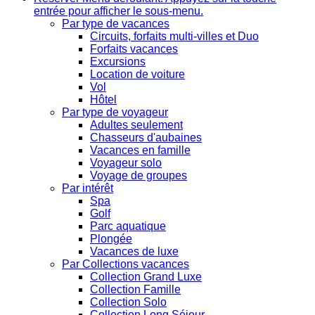
entrée pour afficher le sous-menu.
Par type de vacances
Circuits, forfaits multi-villes et Duo
Forfaits vacances
Excursions
Location de voiture
Vol
Hôtel
Par type de voyageur
Adultes seulement
Chasseurs d'aubaines
Vacances en famille
Voyageur solo
Voyage de groupes
Par intérêt
Spa
Golf
Parc aquatique
Plongée
Vacances de luxe
Par Collections vacances
Collection Grand Luxe
Collection Famille
Collection Solo
Collection Long Séjour