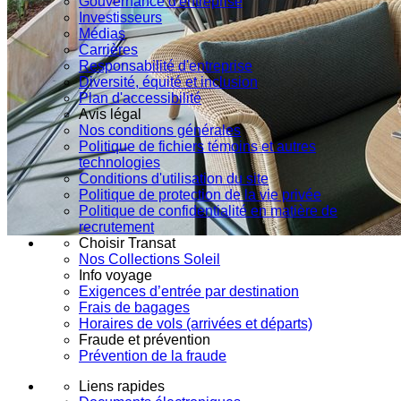
Gouvernance d'entreprise
Investisseurs
Médias
Carrières
Responsabilité d'entreprise
Diversité, équité et inclusion
Plan d'accessibilité
Avis légal
Nos conditions générales
Politique de fichiers témoins et autres
technologies
Conditions d'utilisation du site
Politique de protection de la vie privée
Politique de confidentialité en matière de
recrutement
Choisir Transat
Nos Collections Soleil
Info voyage
Exigences d’entrée par destination
Frais de bagages
Horaires de vols (arrivées et départs)
Fraude et prévention
Prévention de la fraude
Liens rapides