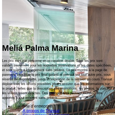
Meliá Palma Marina
Les prix sont par personne en occupation double. Tous les prix sont
valides seulement pour les nouvelles réservations et les dates spécifiées,
et sont sujets à changement sans préavis. Le prix montré à la page de
paiement constitue le prix final garanti et prévaut sur tout autre prix, sous
réserve de disponibilité, jusqu'à l'expiration de la session en cours.Transat
déploie tous les efforts possibles pour s'assurer que les informations sur
le produit, telles que la description, les promotions, les photos, le plan et
les vidéos soient exactes. Des changements peuvent toutefois être
apportés à tout moment sans préavis.
Site d’entreprise
À propos de Transat