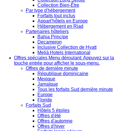
Collection Bien-Être
Par type d'hébergement
Forfaits tout inclus
Appart’hôtels en Europe
Hébergement en Riad
Partenaires hôteliers
Bahia Principe
Decameron
Inclusive Collection de Hyatt
Meliá Hotels International
Offres spéciales
Menu déroulant: Appuyez sur la
touche entrée pour afficher le sous-menu.
Offres de dernière minute
République dominicaine
Mexique
Jamaïque
Tous les forfaits Sud dernière minute
Europe
Floride
Forfaits Sud
Hôtels 5 étoiles
Offres d'été
Offres d'automne
Offres d'hiver