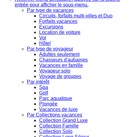
entrée pour afficher le sous-menu.
Par type de vacances
Circuits, forfaits multi-villes et Duo
Forfaits vacances
Excursions
Location de voiture
Vol
Hôtel
Par type de voyageur
Adultes seulement
Chasseurs d'aubaines
Vacances en famille
Voyageur solo
Voyage de groupes
Par intérêt
Spa
Golf
Parc aquatique
Plongée
Vacances de luxe
Par Collections vacances
Collection Grand Luxe
Collection Famille
Collection Solo
Collection Long Séjour