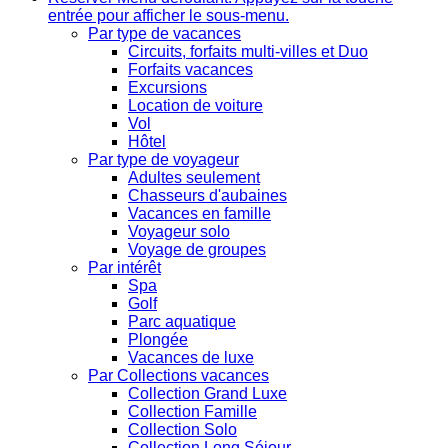
entrée pour afficher le sous-menu.
Par type de vacances
Circuits, forfaits multi-villes et Duo
Forfaits vacances
Excursions
Location de voiture
Vol
Hôtel
Par type de voyageur
Adultes seulement
Chasseurs d'aubaines
Vacances en famille
Voyageur solo
Voyage de groupes
Par intérêt
Spa
Golf
Parc aquatique
Plongée
Vacances de luxe
Par Collections vacances
Collection Grand Luxe
Collection Famille
Collection Solo
Collection Long Séjour