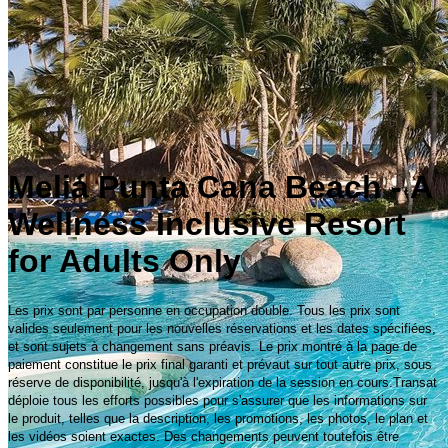
Meliá Punta Cana Beach - A
Wellness Inclusive Resort
for Adults Only
Les prix sont par personne en occupation double. Tous les prix sont
valides seulement pour les nouvelles réservations et les dates spécifiées,
et sont sujets à changement sans préavis. Le prix montré à la page de
paiement constitue le prix final garanti et prévaut sur tout autre prix, sous
réserve de disponibilité, jusqu'à l'expiration de la session en cours.Transat
déploie tous les efforts possibles pour s'assurer que les informations sur
le produit, telles que la description, les promotions, les photos, le plan et
les vidéos soient exactes. Des changements peuvent toutefois être