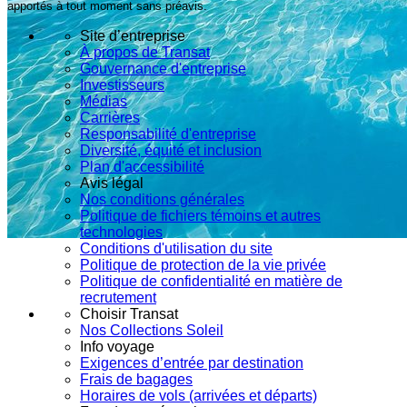
apportés à tout moment sans préavis.
Site d’entreprise
À propos de Transat
Gouvernance d'entreprise
Investisseurs
Médias
Carrières
Responsabilité d'entreprise
Diversité, équité et inclusion
Plan d'accessibilité
Avis légal
Nos conditions générales
Politique de fichiers témoins et autres
technologies
Conditions d'utilisation du site
Politique de protection de la vie privée
Politique de confidentialité en matière de
recrutement
Choisir Transat
Nos Collections Soleil
Info voyage
Exigences d’entrée par destination
Frais de bagages
Horaires de vols (arrivées et départs)