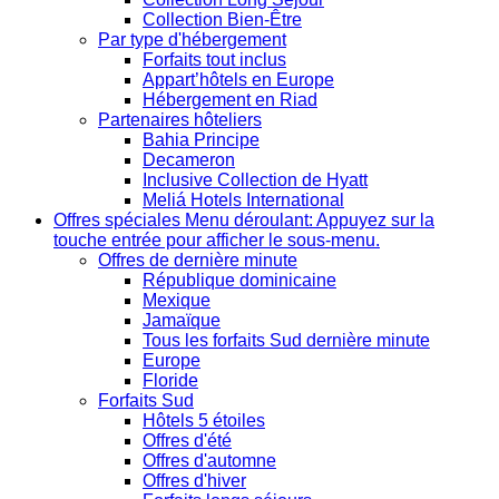
Collection Bien-Être
Par type d'hébergement
Forfaits tout inclus
Appart’hôtels en Europe
Hébergement en Riad
Partenaires hôteliers
Bahia Principe
Decameron
Inclusive Collection de Hyatt
Meliá Hotels International
Offres spéciales
Menu déroulant: Appuyez sur la
touche entrée pour afficher le sous-menu.
Offres de dernière minute
République dominicaine
Mexique
Jamaïque
Tous les forfaits Sud dernière minute
Europe
Floride
Forfaits Sud
Hôtels 5 étoiles
Offres d'été
Offres d'automne
Offres d'hiver