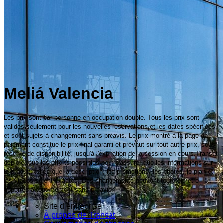
Meliá Valencia
Les prix sont par personne en occupation double. Tous les prix sont
valides seulement pour les nouvelles réservations et les dates spécifiées,
et sont sujets à changement sans préavis. Le prix montré à la page de
paiement constitue le prix final garanti et prévaut sur tout autre prix, sous
réserve de disponibilité, jusqu'à l'expiration de la session en cours.Transat
déploie tous les efforts possibles pour s'assurer que les informations sur
le produit, telles que la description, les promotions, les photos, le plan et
les vidéos soient exactes. Des changements peuvent toutefois être
apportés à tout moment sans préavis.
Site d’entreprise
À propos de Transat