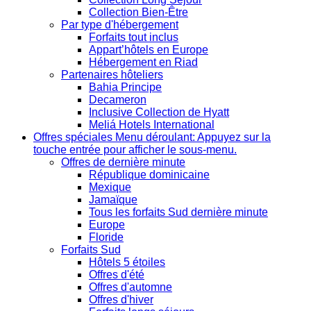
Collection Bien-Être
Par type d'hébergement
Forfaits tout inclus
Appart’hôtels en Europe
Hébergement en Riad
Partenaires hôteliers
Bahia Principe
Decameron
Inclusive Collection de Hyatt
Meliá Hotels International
Offres spéciales
Menu déroulant: Appuyez sur la
touche entrée pour afficher le sous-menu.
Offres de dernière minute
République dominicaine
Mexique
Jamaïque
Tous les forfaits Sud dernière minute
Europe
Floride
Forfaits Sud
Hôtels 5 étoiles
Offres d'été
Offres d'automne
Offres d'hiver