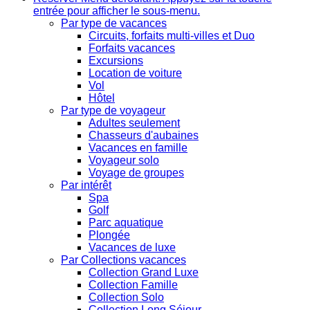
entrée pour afficher le sous-menu.
Par type de vacances
Circuits, forfaits multi-villes et Duo
Forfaits vacances
Excursions
Location de voiture
Vol
Hôtel
Par type de voyageur
Adultes seulement
Chasseurs d'aubaines
Vacances en famille
Voyageur solo
Voyage de groupes
Par intérêt
Spa
Golf
Parc aquatique
Plongée
Vacances de luxe
Par Collections vacances
Collection Grand Luxe
Collection Famille
Collection Solo
Collection Long Séjour