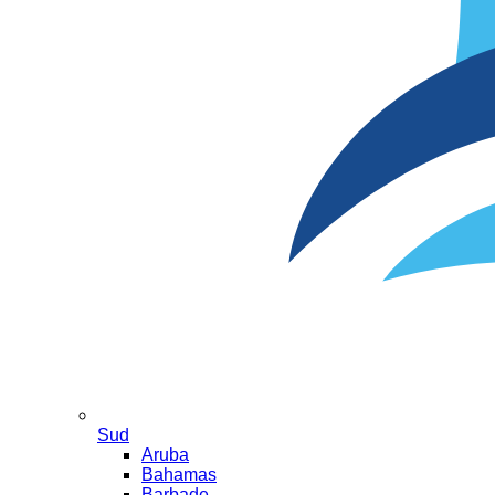
Sud
Aruba
Bahamas
Barbade