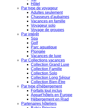
Hôtel
Par type de voyageur
Adultes seulement
Chasseurs d'aubaines
Vacances en famille
Voyageur solo
Voyage de groupes
Par intérêt
Spa
Golf
Parc aquatique
Plongée
Vacances de luxe
Par Collections vacances
Collection Grand Luxe
Collection Famille
Collection Solo
Collection Long Séjour
Collection Bien-Être
Par type d'hébergement
Forfaits tout inclus
Appart’hôtels en Europe
Hébergement en Riad
Partenaires hôteliers
Bahia Principe