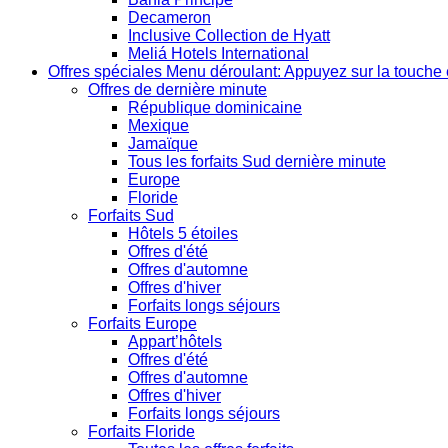
Decameron
Inclusive Collection de Hyatt
Meliá Hotels International
Offres spéciales
Menu déroulant: Appuyez sur la touche 
Offres de dernière minute
République dominicaine
Mexique
Jamaïque
Tous les forfaits Sud dernière minute
Europe
Floride
Forfaits Sud
Hôtels 5 étoiles
Offres d'été
Offres d'automne
Offres d'hiver
Forfaits longs séjours
Forfaits Europe
Appart’hôtels
Offres d'été
Offres d'automne
Offres d'hiver
Forfaits longs séjours
Forfaits Floride