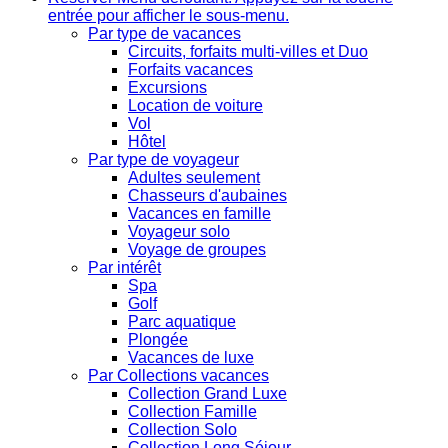
entrée pour afficher le sous-menu.
Par type de vacances
Circuits, forfaits multi-villes et Duo
Forfaits vacances
Excursions
Location de voiture
Vol
Hôtel
Par type de voyageur
Adultes seulement
Chasseurs d'aubaines
Vacances en famille
Voyageur solo
Voyage de groupes
Par intérêt
Spa
Golf
Parc aquatique
Plongée
Vacances de luxe
Par Collections vacances
Collection Grand Luxe
Collection Famille
Collection Solo
Collection Long Séjour