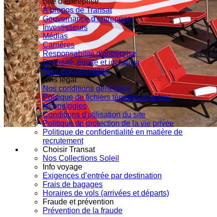
Site d’entreprise
À propos de Transat
Gouvernance d'entreprise
Investisseurs
Médias
Carrières
Responsabilité d'entreprise
Diversité, équité et inclusion
Plan d'accessibilité
Avis légal
Nos conditions générales
Politique de fichiers témoins et autres
technologies
Conditions d'utilisation du site
Politique de protection de la vie privée
Politique de confidentialité en matière de
recrutement
Choisir Transat
Nos Collections Soleil
Info voyage
Exigences d’entrée par destination
Frais de bagages
Horaires de vols (arrivées et départs)
Fraude et prévention
Prévention de la fraude