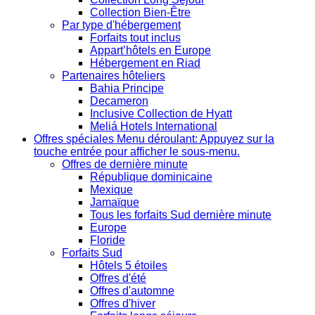
Collection Bien-Être
Par type d'hébergement
Forfaits tout inclus
Appart’hôtels en Europe
Hébergement en Riad
Partenaires hôteliers
Bahia Principe
Decameron
Inclusive Collection de Hyatt
Meliá Hotels International
Offres spéciales
Menu déroulant: Appuyez sur la
touche entrée pour afficher le sous-menu.
Offres de dernière minute
République dominicaine
Mexique
Jamaïque
Tous les forfaits Sud dernière minute
Europe
Floride
Forfaits Sud
Hôtels 5 étoiles
Offres d'été
Offres d'automne
Offres d'hiver