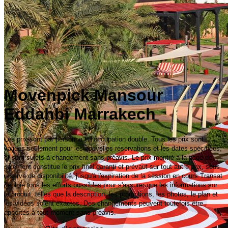
Movenpick Mansour
Eddahbi Marrakech
Les prix sont par personne en occupation double. Tous les prix sont
valides seulement pour les nouvelles réservations et les dates spécifiées,
et sont sujets à changement sans préavis. Le prix montré à la page de
paiement constitue le prix final garanti et prévaut sur tout autre prix, sous
réserve de disponibilité, jusqu'à l'expiration de la session en cours.Transat
déploie tous les efforts possibles pour s'assurer que les informations sur
le produit, telles que la description, les promotions, les photos, le plan et
les vidéos soient exactes. Des changements peuvent toutefois être
apportés à tout moment sans préavis.