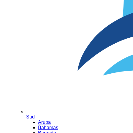
Sud
Aruba
Bahamas
Barbade