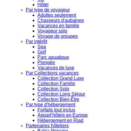
Hôtel
Par type de voyageur
Adultes seulement
Chasseurs d'aubaines
Vacances en famille
Voyageur solo
Voyage de groupes
Par intérêt
Spa
Golf
Parc aquatique
Plongée
Vacances de luxe
Par Collections vacances
Collection Grand Luxe
Collection Famille
Collection Solo
Collection Long Séjour
Collection Bien-Être
Par type d'hébergement
Forfaits tout inclus
Appart’hôtels en Europe
Hébergement en Riad
Partenaires hôteliers
Bahia Principe