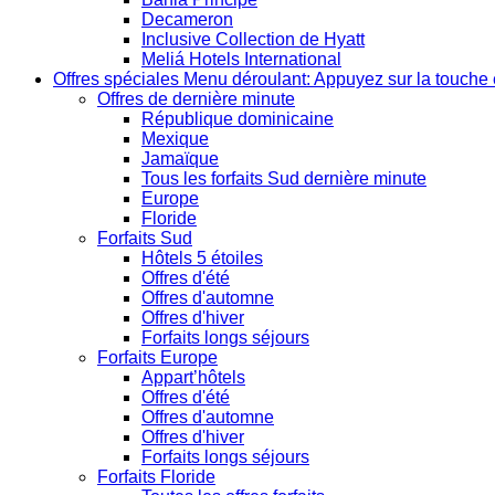
Decameron
Inclusive Collection de Hyatt
Meliá Hotels International
Offres spéciales
Menu déroulant: Appuyez sur la touche 
Offres de dernière minute
République dominicaine
Mexique
Jamaïque
Tous les forfaits Sud dernière minute
Europe
Floride
Forfaits Sud
Hôtels 5 étoiles
Offres d'été
Offres d'automne
Offres d'hiver
Forfaits longs séjours
Forfaits Europe
Appart’hôtels
Offres d'été
Offres d'automne
Offres d'hiver
Forfaits longs séjours
Forfaits Floride