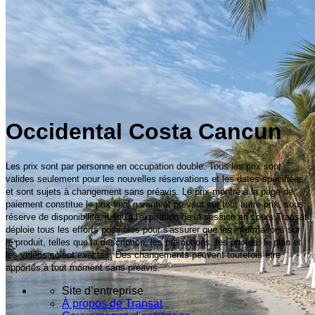
Occidental Costa Cancun
Les prix sont par personne en occupation double. Tous les prix sont
valides seulement pour les nouvelles réservations et les dates spécifiées,
et sont sujets à changement sans préavis. Le prix montré à la page de
paiement constitue le prix final garanti et prévaut sur tout autre prix, sous
réserve de disponibilité, jusqu'à l'expiration de la session en cours.Transat
déploie tous les efforts possibles pour s'assurer que les informations sur
le produit, telles que la description, les promotions, les photos, le plan et
les vidéos soient exactes. Des changements peuvent toutefois être
apportés à tout moment sans préavis.
Site d’entreprise
À propos de Transat