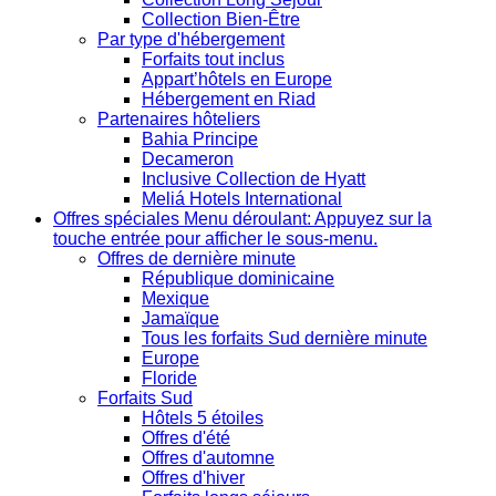
Collection Bien-Être
Par type d'hébergement
Forfaits tout inclus
Appart’hôtels en Europe
Hébergement en Riad
Partenaires hôteliers
Bahia Principe
Decameron
Inclusive Collection de Hyatt
Meliá Hotels International
Offres spéciales
Menu déroulant: Appuyez sur la
touche entrée pour afficher le sous-menu.
Offres de dernière minute
République dominicaine
Mexique
Jamaïque
Tous les forfaits Sud dernière minute
Europe
Floride
Forfaits Sud
Hôtels 5 étoiles
Offres d'été
Offres d'automne
Offres d'hiver