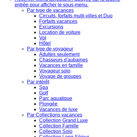
entrée pour afficher le sous-menu.
Par type de vacances
Circuits, forfaits multi-villes et Duo
Forfaits vacances
Excursions
Location de voiture
Vol
Hôtel
Par type de voyageur
Adultes seulement
Chasseurs d'aubaines
Vacances en famille
Voyageur solo
Voyage de groupes
Par intérêt
Spa
Golf
Parc aquatique
Plongée
Vacances de luxe
Par Collections vacances
Collection Grand Luxe
Collection Famille
Collection Solo
Collection Long Séjour