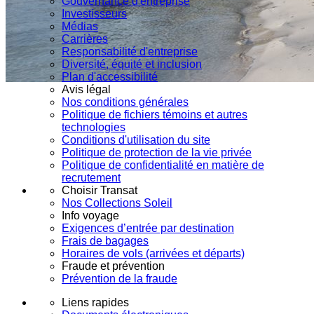
Gouvernance d'entreprise
Investisseurs
Médias
Carrières
Responsabilité d'entreprise
Diversité, équité et inclusion
Plan d'accessibilité
Avis légal
Nos conditions générales
Politique de fichiers témoins et autres
technologies
Conditions d'utilisation du site
Politique de protection de la vie privée
Politique de confidentialité en matière de
recrutement
Choisir Transat
Nos Collections Soleil
Info voyage
Exigences d’entrée par destination
Frais de bagages
Horaires de vols (arrivées et départs)
Fraude et prévention
Prévention de la fraude
Liens rapides