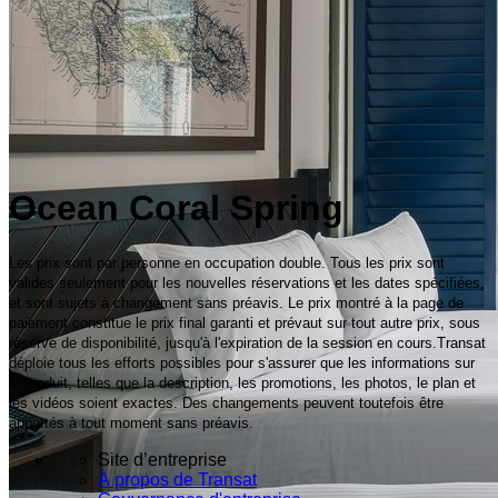
Ocean Coral Spring
Les prix sont par personne en occupation double. Tous les prix sont
valides seulement pour les nouvelles réservations et les dates spécifiées,
et sont sujets à changement sans préavis. Le prix montré à la page de
paiement constitue le prix final garanti et prévaut sur tout autre prix, sous
réserve de disponibilité, jusqu'à l'expiration de la session en cours.Transat
déploie tous les efforts possibles pour s'assurer que les informations sur
le produit, telles que la description, les promotions, les photos, le plan et
les vidéos soient exactes. Des changements peuvent toutefois être
apportés à tout moment sans préavis.
Site d’entreprise
À propos de Transat