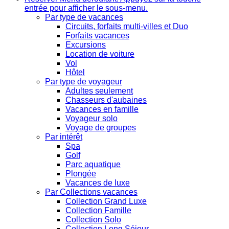
entrée pour afficher le sous-menu.
Par type de vacances
Circuits, forfaits multi-villes et Duo
Forfaits vacances
Excursions
Location de voiture
Vol
Hôtel
Par type de voyageur
Adultes seulement
Chasseurs d'aubaines
Vacances en famille
Voyageur solo
Voyage de groupes
Par intérêt
Spa
Golf
Parc aquatique
Plongée
Vacances de luxe
Par Collections vacances
Collection Grand Luxe
Collection Famille
Collection Solo
Collection Long Séjour