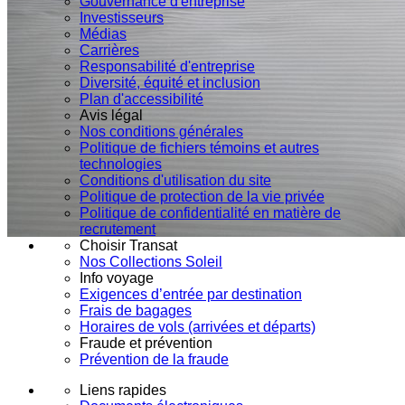
Gouvernance d'entreprise
Investisseurs
Médias
Carrières
Responsabilité d'entreprise
Diversité, équité et inclusion
Plan d'accessibilité
Avis légal
Nos conditions générales
Politique de fichiers témoins et autres
technologies
Conditions d'utilisation du site
Politique de protection de la vie privée
Politique de confidentialité en matière de
recrutement
Choisir Transat
Nos Collections Soleil
Info voyage
Exigences d’entrée par destination
Frais de bagages
Horaires de vols (arrivées et départs)
Fraude et prévention
Prévention de la fraude
Liens rapides