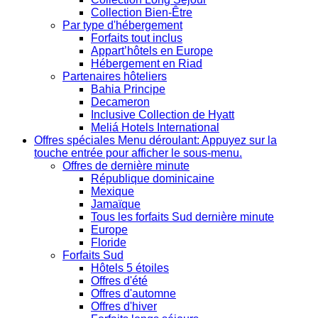
Collection Bien-Être
Par type d'hébergement
Forfaits tout inclus
Appart’hôtels en Europe
Hébergement en Riad
Partenaires hôteliers
Bahia Principe
Decameron
Inclusive Collection de Hyatt
Meliá Hotels International
Offres spéciales
Menu déroulant: Appuyez sur la
touche entrée pour afficher le sous-menu.
Offres de dernière minute
République dominicaine
Mexique
Jamaïque
Tous les forfaits Sud dernière minute
Europe
Floride
Forfaits Sud
Hôtels 5 étoiles
Offres d'été
Offres d'automne
Offres d'hiver