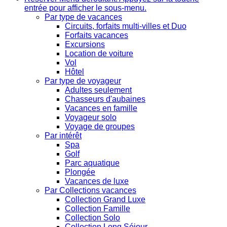
entrée pour afficher le sous-menu.
Par type de vacances
Circuits, forfaits multi-villes et Duo
Forfaits vacances
Excursions
Location de voiture
Vol
Hôtel
Par type de voyageur
Adultes seulement
Chasseurs d'aubaines
Vacances en famille
Voyageur solo
Voyage de groupes
Par intérêt
Spa
Golf
Parc aquatique
Plongée
Vacances de luxe
Par Collections vacances
Collection Grand Luxe
Collection Famille
Collection Solo
Collection Long Séjour