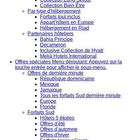
Collection Bien-Être
Par type d'hébergement
Forfaits tout inclus
Appart’hôtels en Europe
Hébergement en Riad
Partenaires hôteliers
Bahia Principe
Decameron
Inclusive Collection de Hyatt
Meliá Hotels International
Offres spéciales
Menu déroulant: Appuyez sur la
touche entrée pour afficher le sous-menu.
Offres de dernière minute
République dominicaine
Mexique
Jamaïque
Tous les forfaits Sud dernière minute
Europe
Floride
Forfaits Sud
Hôtels 5 étoiles
Offres d'été
Offres d'automne
Offres d'hiver