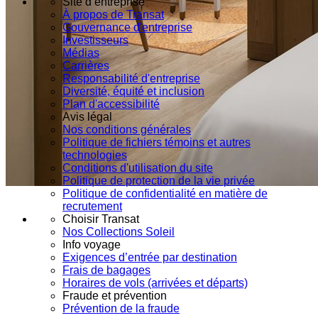
Site d’entreprise
À propos de Transat
Gouvernance d'entreprise
Investisseurs
Médias
Carrières
Responsabilité d'entreprise
Diversité, équité et inclusion
Plan d'accessibilité
Avis légal
Nos conditions générales
Politique de fichiers témoins et autres
technologies
Conditions d'utilisation du site
Politique de protection de la vie privée
Politique de confidentialité en matière de
recrutement
Choisir Transat
Nos Collections Soleil
Info voyage
Exigences d’entrée par destination
Frais de bagages
Horaires de vols (arrivées et départs)
Fraude et prévention
Prévention de la fraude