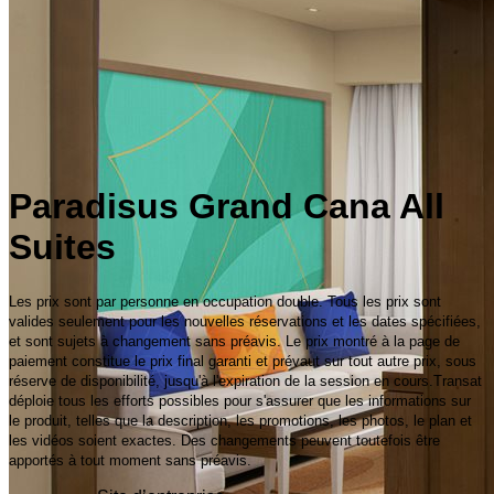
Paradisus Grand Cana All
Suites
Les prix sont par personne en occupation double. Tous les prix sont
valides seulement pour les nouvelles réservations et les dates spécifiées,
et sont sujets à changement sans préavis. Le prix montré à la page de
paiement constitue le prix final garanti et prévaut sur tout autre prix, sous
réserve de disponibilité, jusqu'à l'expiration de la session en cours.Transat
déploie tous les efforts possibles pour s'assurer que les informations sur
le produit, telles que la description, les promotions, les photos, le plan et
les vidéos soient exactes. Des changements peuvent toutefois être
apportés à tout moment sans préavis.