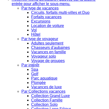
entrée pour afficher le sous-menu.
Par type de vacances
Circuits, forfaits multi-villes et Duo
Forfaits vacances
Excursions
Location de voiture
Vol
Hôtel
Par type de voyageur
Adultes seulement
Chasseurs d'aubaines
Vacances en famille
Voyageur solo
Voyage de groupes
Par intérêt
Spa
Golf
Parc aquatique
Plongée
Vacances de luxe
Par Collections vacances
Collection Grand Luxe
Collection Famille
Collection Solo
Collection Long Séjour