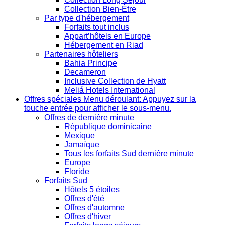
Collection Bien-Être
Par type d'hébergement
Forfaits tout inclus
Appart’hôtels en Europe
Hébergement en Riad
Partenaires hôteliers
Bahia Principe
Decameron
Inclusive Collection de Hyatt
Meliá Hotels International
Offres spéciales
Menu déroulant: Appuyez sur la
touche entrée pour afficher le sous-menu.
Offres de dernière minute
République dominicaine
Mexique
Jamaïque
Tous les forfaits Sud dernière minute
Europe
Floride
Forfaits Sud
Hôtels 5 étoiles
Offres d'été
Offres d'automne
Offres d'hiver