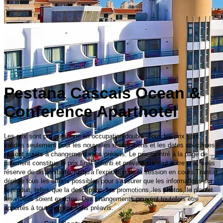
Pestana Cascais Ocean &
Conference Aparthotel
Les prix sont par personne en occupation double. Tous les prix sont
valides seulement pour les nouvelles réservations et les dates spécifiées,
et sont sujets à changement sans préavis. Le prix montré à la page de
paiement constitue le prix final garanti et prévaut sur tout autre prix, sous
réserve de disponibilité, jusqu'à l'expiration de la session en cours.Transat
déploie tous les efforts possibles pour s'assurer que les informations sur
le produit, telles que la description, les promotions, les photos, le plan et
les vidéos soient exactes. Des changements peuvent toutefois être
apportés à tout moment sans préavis.