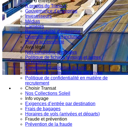
Site d’entreprise
À propos de Transat
Gouvernance d'entreprise
Investisseurs
Médias
Carrières
Responsabilité d'entreprise
Diversité, équité et inclusion
Plan d'accessibilité
Avis légal
Nos conditions générales
Politique de fichiers témoins et autres
technologies
Conditions d'utilisation du site
Politique de protection de la vie privée
Politique de confidentialité en matière de
recrutement
Choisir Transat
Nos Collections Soleil
Info voyage
Exigences d’entrée par destination
Frais de bagages
Horaires de vols (arrivées et départs)
Fraude et prévention
Prévention de la fraude