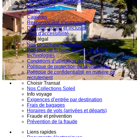
Gouvernance d'entreprise
Investisseurs
Médias
Carrières
Responsabilité d'entreprise
Diversité, équité et inclusion
Plan d'accessibilité
Avis légal
Nos conditions générales
Politique de fichiers témoins et autres
technologies
Conditions d'utilisation du site
Politique de protection de la vie privée
Politique de confidentialité en matière de
recrutement
Choisir Transat
Nos Collections Soleil
Info voyage
Exigences d’entrée par destination
Frais de bagages
Horaires de vols (arrivées et départs)
Fraude et prévention
Prévention de la fraude
Liens rapides