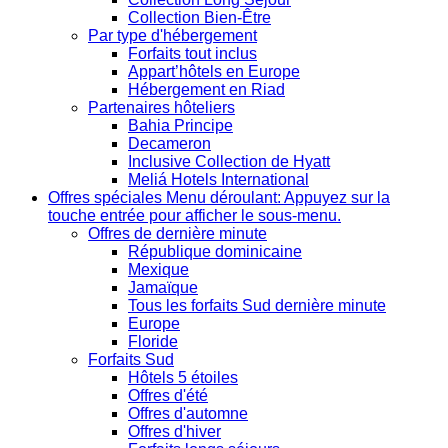
Collection Bien-Être
Par type d'hébergement
Forfaits tout inclus
Appart’hôtels en Europe
Hébergement en Riad
Partenaires hôteliers
Bahia Principe
Decameron
Inclusive Collection de Hyatt
Meliá Hotels International
Offres spéciales
Menu déroulant: Appuyez sur la
touche entrée pour afficher le sous-menu.
Offres de dernière minute
République dominicaine
Mexique
Jamaïque
Tous les forfaits Sud dernière minute
Europe
Floride
Forfaits Sud
Hôtels 5 étoiles
Offres d'été
Offres d'automne
Offres d'hiver