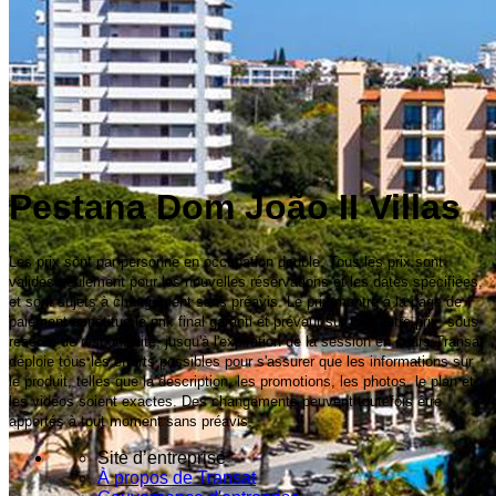
Pestana Dom João II Villas
Les prix sont par personne en occupation double. Tous les prix sont
valides seulement pour les nouvelles réservations et les dates spécifiées,
et sont sujets à changement sans préavis. Le prix montré à la page de
paiement constitue le prix final garanti et prévaut sur tout autre prix, sous
réserve de disponibilité, jusqu'à l'expiration de la session en cours.Transat
déploie tous les efforts possibles pour s'assurer que les informations sur
le produit, telles que la description, les promotions, les photos, le plan et
les vidéos soient exactes. Des changements peuvent toutefois être
apportés à tout moment sans préavis.
Site d’entreprise
À propos de Transat