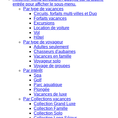
entrée pour afficher le sous-menu.
Par type de vacances
Circuits, forfaits multi-villes et Duo
Forfaits vacances
Excursions
Location de voiture
Vol
Hôtel
Par type de voyageur
Adultes seulement
Chasseurs d'aubaines
Vacances en famille
Voyageur solo
Voyage de groupes
Par intérêt
Spa
Golf
Parc aquatique
Plongée
Vacances de luxe
Par Collections vacances
Collection Grand Luxe
Collection Famille
Collection Solo
Collection Long Séjour