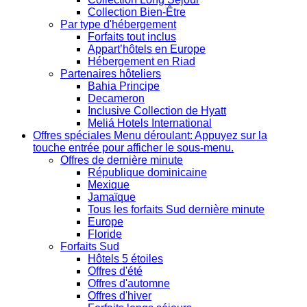
Collection Bien-Être
Par type d'hébergement
Forfaits tout inclus
Appart’hôtels en Europe
Hébergement en Riad
Partenaires hôteliers
Bahia Principe
Decameron
Inclusive Collection de Hyatt
Meliá Hotels International
Offres spéciales
Menu déroulant: Appuyez sur la
touche entrée pour afficher le sous-menu.
Offres de dernière minute
République dominicaine
Mexique
Jamaïque
Tous les forfaits Sud dernière minute
Europe
Floride
Forfaits Sud
Hôtels 5 étoiles
Offres d'été
Offres d'automne
Offres d'hiver