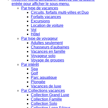
entrée pour afficher le sous-menu.
Par type de vacances
Circuits, forfaits multi-villes et Duo
Forfaits vacances
Excursions
Location de voiture
Vol
Hôtel
Par type de voyageur
Adultes seulement
Chasseurs d'aubaines
Vacances en famille
Voyageur solo
Voyage de groupes
Par intérêt
Spa
Golf
Parc aquatique
Plongée
Vacances de luxe
Par Collections vacances
Collection Grand Luxe
Collection Famille
Collection Solo
Collection Long Séjour