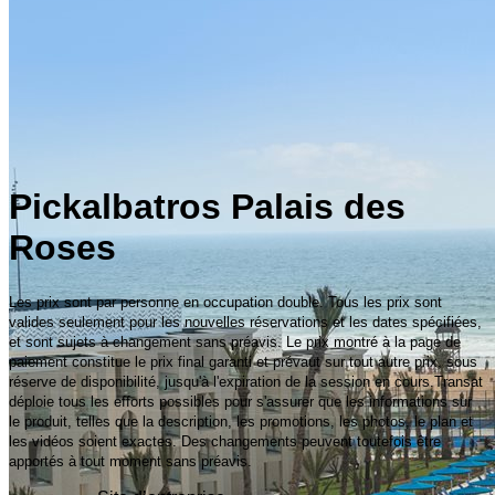
Pickalbatros Palais des
Roses
Les prix sont par personne en occupation double. Tous les prix sont
valides seulement pour les nouvelles réservations et les dates spécifiées,
et sont sujets à changement sans préavis. Le prix montré à la page de
paiement constitue le prix final garanti et prévaut sur tout autre prix, sous
réserve de disponibilité, jusqu'à l'expiration de la session en cours.Transat
déploie tous les efforts possibles pour s'assurer que les informations sur
le produit, telles que la description, les promotions, les photos, le plan et
les vidéos soient exactes. Des changements peuvent toutefois être
apportés à tout moment sans préavis.