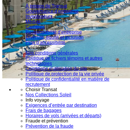
Site d’entreprise
À propos de Transat
Gouvernance d'entreprise
Investisseurs
Médias
Carrières
Responsabilité d'entreprise
Diversité, équité et inclusion
Plan d'accessibilité
Avis légal
Nos conditions générales
Politique de fichiers témoins et autres
technologies
Conditions d'utilisation du site
Politique de protection de la vie privée
Politique de confidentialité en matière de
recrutement
Choisir Transat
Nos Collections Soleil
Info voyage
Exigences d’entrée par destination
Frais de bagages
Horaires de vols (arrivées et départs)
Fraude et prévention
Prévention de la fraude