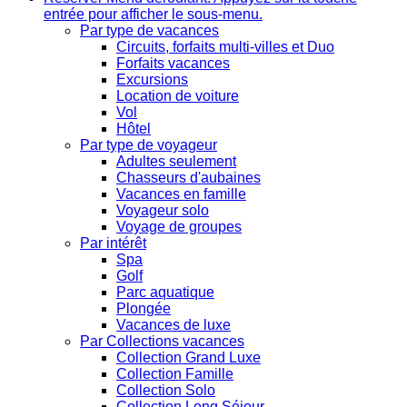
entrée pour afficher le sous-menu.
Par type de vacances
Circuits, forfaits multi-villes et Duo
Forfaits vacances
Excursions
Location de voiture
Vol
Hôtel
Par type de voyageur
Adultes seulement
Chasseurs d'aubaines
Vacances en famille
Voyageur solo
Voyage de groupes
Par intérêt
Spa
Golf
Parc aquatique
Plongée
Vacances de luxe
Par Collections vacances
Collection Grand Luxe
Collection Famille
Collection Solo
Collection Long Séjour