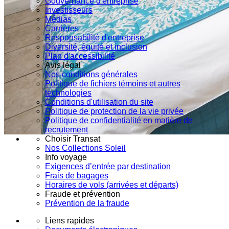
Gouvernance d'entreprise
Investisseurs
Médias
Carrières
Responsabilité d'entreprise
Diversité, équité et inclusion
Plan d'accessibilité
Avis légal
Nos conditions générales
Politique de fichiers témoins et autres
technologies
Conditions d'utilisation du site
Politique de protection de la vie privée
Politique de confidentialité en matière de
recrutement
Choisir Transat
Nos Collections Soleil
Info voyage
Exigences d’entrée par destination
Frais de bagages
Horaires de vols (arrivées et départs)
Fraude et prévention
Prévention de la fraude
Liens rapides