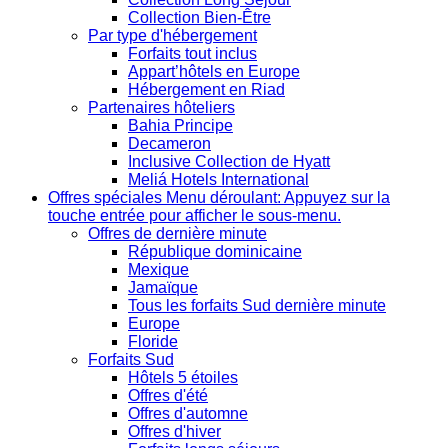
Collection Bien-Être
Par type d'hébergement
Forfaits tout inclus
Appart’hôtels en Europe
Hébergement en Riad
Partenaires hôteliers
Bahia Principe
Decameron
Inclusive Collection de Hyatt
Meliá Hotels International
Offres spéciales
Menu déroulant: Appuyez sur la
touche entrée pour afficher le sous-menu.
Offres de dernière minute
République dominicaine
Mexique
Jamaïque
Tous les forfaits Sud dernière minute
Europe
Floride
Forfaits Sud
Hôtels 5 étoiles
Offres d'été
Offres d'automne
Offres d'hiver