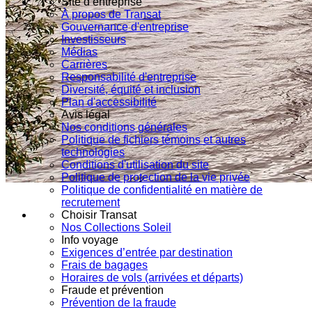
Site d’entreprise
À propos de Transat
Gouvernance d'entreprise
Investisseurs
Médias
Carrières
Responsabilité d'entreprise
Diversité, équité et inclusion
Plan d'accessibilité
Avis légal
Nos conditions générales
Politique de fichiers témoins et autres
technologies
Conditions d'utilisation du site
Politique de protection de la vie privée
Politique de confidentialité en matière de
recrutement
Choisir Transat
Nos Collections Soleil
Info voyage
Exigences d’entrée par destination
Frais de bagages
Horaires de vols (arrivées et départs)
Fraude et prévention
Prévention de la fraude