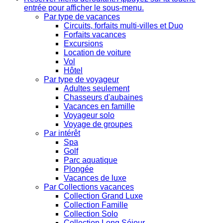
entrée pour afficher le sous-menu.
Par type de vacances
Circuits, forfaits multi-villes et Duo
Forfaits vacances
Excursions
Location de voiture
Vol
Hôtel
Par type de voyageur
Adultes seulement
Chasseurs d'aubaines
Vacances en famille
Voyageur solo
Voyage de groupes
Par intérêt
Spa
Golf
Parc aquatique
Plongée
Vacances de luxe
Par Collections vacances
Collection Grand Luxe
Collection Famille
Collection Solo
Collection Long Séjour