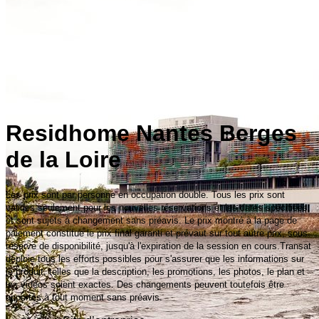
Residhome Nantes Berges
de la Loire
Les prix sont par personne en occupation double. Tous les prix sont
valides seulement pour les nouvelles réservations et les dates spécifiées,
et sont sujets à changement sans préavis. Le prix montré à la page de
paiement constitue le prix final garanti et prévaut sur tout autre prix, sous
réserve de disponibilité, jusqu'à l'expiration de la session en cours.Transat
déploie tous les efforts possibles pour s'assurer que les informations sur
le produit, telles que la description, les promotions, les photos, le plan et
les vidéos soient exactes. Des changements peuvent toutefois être
apportés à tout moment sans préavis.