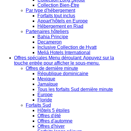
Collection Bien-Être
Par type d'hébergement
Forfaits tout inclus
Appart’hôtels en Europe
Hébergement en Riad
Partenaires hôteliers
Bahia Principe
Decameron
Inclusive Collection de Hyatt
Meliá Hotels International
Offres spéciales
Menu déroulant: Appuyez sur la
touche entrée pour afficher le sous-menu.
Offres de dernière minute
République dominicaine
Mexique
Jamaïque
Tous les forfaits Sud dernière minute
Europe
Floride
Forfaits Sud
Hôtels 5 étoiles
Offres d'été
Offres d'automne
Offres d'hiver