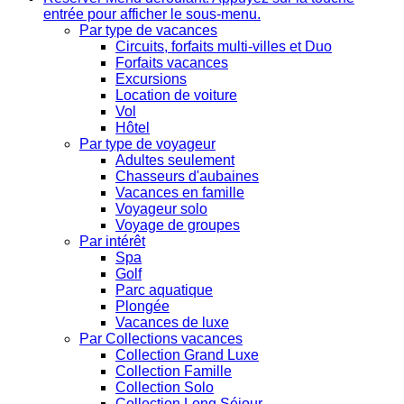
entrée pour afficher le sous-menu.
Par type de vacances
Circuits, forfaits multi-villes et Duo
Forfaits vacances
Excursions
Location de voiture
Vol
Hôtel
Par type de voyageur
Adultes seulement
Chasseurs d'aubaines
Vacances en famille
Voyageur solo
Voyage de groupes
Par intérêt
Spa
Golf
Parc aquatique
Plongée
Vacances de luxe
Par Collections vacances
Collection Grand Luxe
Collection Famille
Collection Solo
Collection Long Séjour