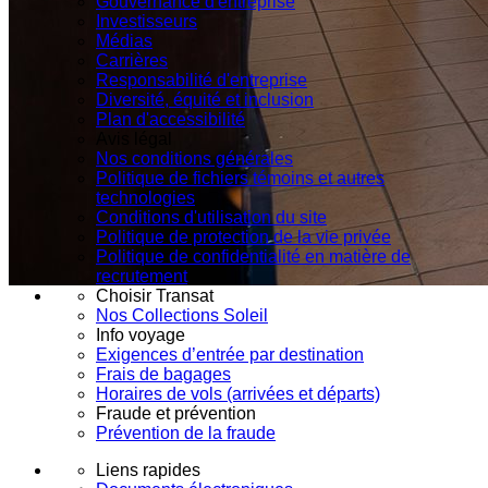
Gouvernance d'entreprise
Investisseurs
Médias
Carrières
Responsabilité d'entreprise
Diversité, équité et inclusion
Plan d'accessibilité
Avis légal
Nos conditions générales
Politique de fichiers témoins et autres
technologies
Conditions d'utilisation du site
Politique de protection de la vie privée
Politique de confidentialité en matière de
recrutement
Choisir Transat
Nos Collections Soleil
Info voyage
Exigences d’entrée par destination
Frais de bagages
Horaires de vols (arrivées et départs)
Fraude et prévention
Prévention de la fraude
Liens rapides