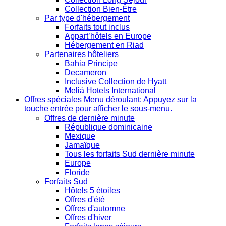
Collection Bien-Être
Par type d'hébergement
Forfaits tout inclus
Appart’hôtels en Europe
Hébergement en Riad
Partenaires hôteliers
Bahia Principe
Decameron
Inclusive Collection de Hyatt
Meliá Hotels International
Offres spéciales
Menu déroulant: Appuyez sur la
touche entrée pour afficher le sous-menu.
Offres de dernière minute
République dominicaine
Mexique
Jamaïque
Tous les forfaits Sud dernière minute
Europe
Floride
Forfaits Sud
Hôtels 5 étoiles
Offres d'été
Offres d'automne
Offres d'hiver