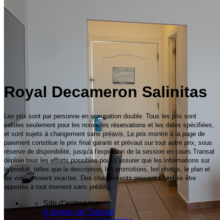
Royal Decameron Salinitas
Les prix sont par personne en occupation double. Tous les prix sont
valides seulement pour les nouvelles réservations et les dates spécifiées,
et sont sujets à changement sans préavis. Le prix montré à la page de
paiement constitue le prix final garanti et prévaut sur tout autre prix, sous
réserve de disponibilité, jusqu'à l'expiration de la session en cours.Transat
déploie tous les efforts possibles pour s'assurer que les informations sur
le produit, telles que la description, les promotions, les photos, le plan et
les vidéos soient exactes. Des changements peuvent toutefois être
apportés à tout moment sans préavis.
Site d’entreprise
À propos de Transat