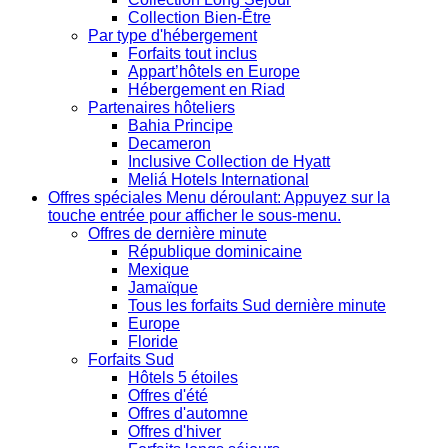
Collection Bien-Être
Par type d'hébergement
Forfaits tout inclus
Appart’hôtels en Europe
Hébergement en Riad
Partenaires hôteliers
Bahia Principe
Decameron
Inclusive Collection de Hyatt
Meliá Hotels International
Offres spéciales
Menu déroulant: Appuyez sur la
touche entrée pour afficher le sous-menu.
Offres de dernière minute
République dominicaine
Mexique
Jamaïque
Tous les forfaits Sud dernière minute
Europe
Floride
Forfaits Sud
Hôtels 5 étoiles
Offres d'été
Offres d'automne
Offres d'hiver