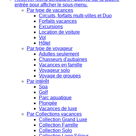
entrée pour afficher le sous-menu.
Par type de vacances
Circuits, forfaits multi-villes et Duo
Forfaits vacances
Excursions
Location de voiture
Vol
Hôtel
Par type de voyageur
Adultes seulement
Chasseurs d'aubaines
Vacances en famille
Voyageur solo
Voyage de groupes
Par intérêt
Spa
Golf
Parc aquatique
Plongée
Vacances de luxe
Par Collections vacances
Collection Grand Luxe
Collection Famille
Collection Solo
Collection Long Séjour