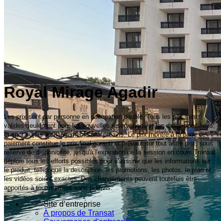
Royal Mirage Agadir
Les prix sont par personne en occupation double. Tous les prix sont
valides seulement pour les nouvelles réservations et les dates spécifiées,
et sont sujets à changement sans préavis. Le prix montré à la page de
paiement constitue le prix final garanti et prévaut sur tout autre prix, sous
réserve de disponibilité, jusqu'à l'expiration de la session en cours.Transat
déploie tous les efforts possibles pour s'assurer que les informations sur
le produit, telles que la description, les promotions, les photos, le plan et
les vidéos soient exactes. Des changements peuvent toutefois être
apportés à tout moment sans préavis.
Site d’entreprise
À propos de Transat