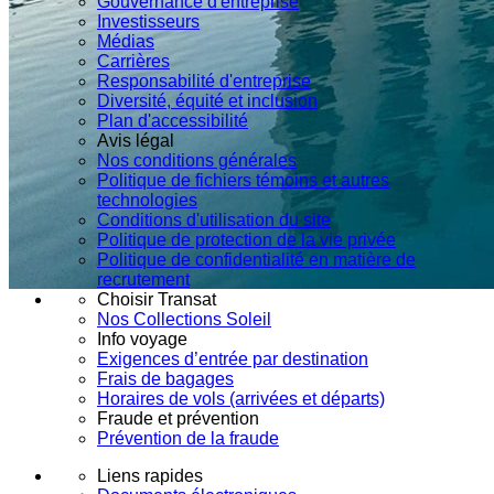
Gouvernance d'entreprise
Investisseurs
Médias
Carrières
Responsabilité d'entreprise
Diversité, équité et inclusion
Plan d'accessibilité
Avis légal
Nos conditions générales
Politique de fichiers témoins et autres
technologies
Conditions d'utilisation du site
Politique de protection de la vie privée
Politique de confidentialité en matière de
recrutement
Choisir Transat
Nos Collections Soleil
Info voyage
Exigences d’entrée par destination
Frais de bagages
Horaires de vols (arrivées et départs)
Fraude et prévention
Prévention de la fraude
Liens rapides