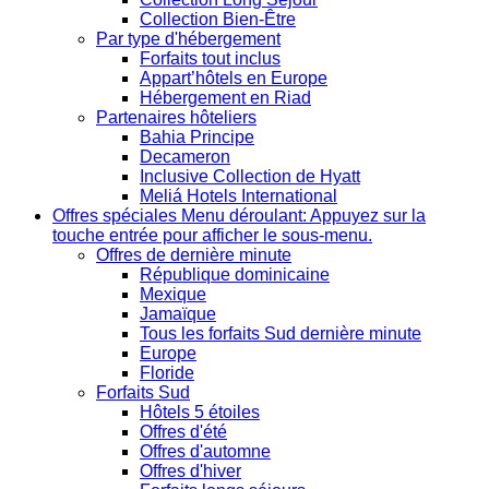
Collection Bien-Être
Par type d'hébergement
Forfaits tout inclus
Appart’hôtels en Europe
Hébergement en Riad
Partenaires hôteliers
Bahia Principe
Decameron
Inclusive Collection de Hyatt
Meliá Hotels International
Offres spéciales
Menu déroulant: Appuyez sur la
touche entrée pour afficher le sous-menu.
Offres de dernière minute
République dominicaine
Mexique
Jamaïque
Tous les forfaits Sud dernière minute
Europe
Floride
Forfaits Sud
Hôtels 5 étoiles
Offres d'été
Offres d'automne
Offres d'hiver