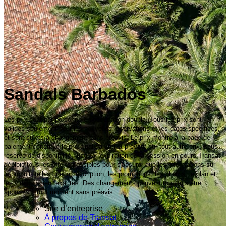
Sandals Barbados
Les prix sont par personne en occupation double. Tous les prix sont
valides seulement pour les nouvelles réservations et les dates spécifiées,
et sont sujets à changement sans préavis. Le prix montré à la page de
paiement constitue le prix final garanti et prévaut sur tout autre prix, sous
réserve de disponibilité, jusqu'à l'expiration de la session en cours.Transat
déploie tous les efforts possibles pour s'assurer que les informations sur
le produit, telles que la description, les promotions, les photos, le plan et
les vidéos soient exactes. Des changements peuvent toutefois être
apportés à tout moment sans préavis.
Site d’entreprise
À propos de Transat