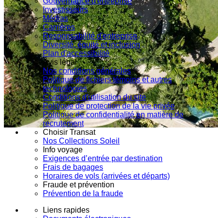
Gouvernance d'entreprise
Investisseurs
Médias
Carrières
Responsabilité d'entreprise
Diversité, équité et inclusion
Plan d'accessibilité
Avis légal
Nos conditions générales
Politique de fichiers témoins et autres
technologies
Conditions d'utilisation du site
Politique de protection de la vie privée
Politique de confidentialité en matière de
recrutement
Choisir Transat
Nos Collections Soleil
Info voyage
Exigences d’entrée par destination
Frais de bagages
Horaires de vols (arrivées et départs)
Fraude et prévention
Prévention de la fraude
Liens rapides