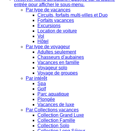
entrée pour afficher le sous-menu.
Par type de vacances
Circuits, forfaits multi-villes et Duo
Forfaits vacances
Excursions
Location de voiture
Vol
Hôtel
Par type de voyageur
Adultes seulement
Chasseurs d'aubaines
Vacances en famille
Voyageur solo
Voyage de groupes
Par intérêt
Spa
Golf
Parc aquatique
Plongée
Vacances de luxe
Par Collections vacances
Collection Grand Luxe
Collection Famille
Collection Solo
Collection Long Séjour