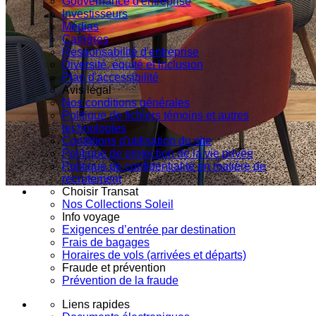
Gouvernance d'entreprise
Investisseurs
Médias
Carrières
Responsabilité d'entreprise
Diversité, équité et inclusion
Plan d'accessibilité
Avis légal
Nos conditions générales
Politique de fichiers témoins et autres
technologies
Conditions d'utilisation du site
Politique de protection de la vie privée
Politique de confidentialité en matière de
recrutement
Choisir Transat
Nos Collections Soleil
Info voyage
Exigences d’entrée par destination
Frais de bagages
Horaires de vols (arrivées et départs)
Fraude et prévention
Prévention de la fraude
Liens rapides