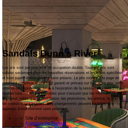
Sandals Dunn's River
Les prix sont par personne en occupation double. Tous les prix sont
valides seulement pour les nouvelles réservations et les dates spécifiées,
et sont sujets à changement sans préavis. Le prix montré à la page de
paiement constitue le prix final garanti et prévaut sur tout autre prix, sous
réserve de disponibilité, jusqu'à l'expiration de la session en cours.Transat
déploie tous les efforts possibles pour s'assurer que les informations sur
le produit, telles que la description, les promotions, les photos, le plan et
les vidéos soient exactes. Des changements peuvent toutefois être
apportés à tout moment sans préavis.
Site d’entreprise
À propos de Transat