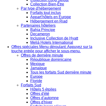
Collection Bien-Être
Par type d'hébergement
Forfaits tout inclus
Appart’hôtels en Europe
Hébergement en Riad
Partenaires hôteliers
Bahia Principe
Decameron
Inclusive Collection de Hyatt
Meliá Hotels International
Offres spéciales
Menu déroulant: Appuyez sur la
touche entrée pour afficher le sous-menu.
Offres de dernière minute
République dominicaine
Mexique
Jamaïque
Tous les forfaits Sud dernière minute
Europe
Floride
Forfaits Sud
Hôtels 5 étoiles
Offres d'été
Offres d'automne
Offres d'hiver