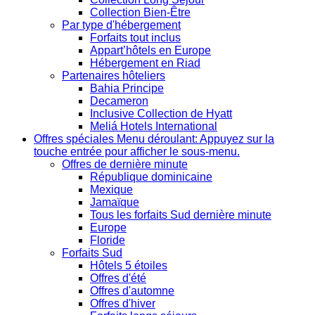
Collection Bien-Être
Par type d'hébergement
Forfaits tout inclus
Appart’hôtels en Europe
Hébergement en Riad
Partenaires hôteliers
Bahia Principe
Decameron
Inclusive Collection de Hyatt
Meliá Hotels International
Offres spéciales
Menu déroulant: Appuyez sur la
touche entrée pour afficher le sous-menu.
Offres de dernière minute
République dominicaine
Mexique
Jamaïque
Tous les forfaits Sud dernière minute
Europe
Floride
Forfaits Sud
Hôtels 5 étoiles
Offres d'été
Offres d'automne
Offres d'hiver