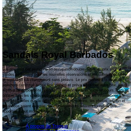
Sandals Royal Barbados
Les prix sont par personne en occupation double. Tous les prix sont
valides seulement pour les nouvelles réservations et les dates spécifiées,
et sont sujets à changement sans préavis. Le prix montré à la page de
paiement constitue le prix final garanti et prévaut sur tout autre prix, sous
réserve de disponibilité, jusqu'à l'expiration de la session en cours.Transat
déploie tous les efforts possibles pour s'assurer que les informations sur
le produit, telles que la description, les promotions, les photos, le plan et
les vidéos soient exactes. Des changements peuvent toutefois être
apportés à tout moment sans préavis.
Site d’entreprise
À propos de Transat