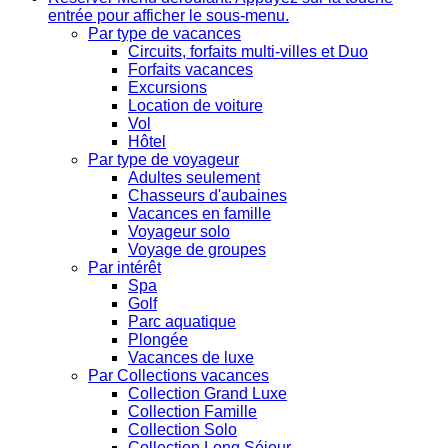
entrée pour afficher le sous-menu.
Par type de vacances
Circuits, forfaits multi-villes et Duo
Forfaits vacances
Excursions
Location de voiture
Vol
Hôtel
Par type de voyageur
Adultes seulement
Chasseurs d'aubaines
Vacances en famille
Voyageur solo
Voyage de groupes
Par intérêt
Spa
Golf
Parc aquatique
Plongée
Vacances de luxe
Par Collections vacances
Collection Grand Luxe
Collection Famille
Collection Solo
Collection Long Séjour