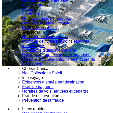
Gouvernance d'entreprise
Investisseurs
Médias
Carrières
Responsabilité d'entreprise
Diversité, équité et inclusion
Plan d'accessibilité
Avis légal
Nos conditions générales
Politique de fichiers témoins et autres
technologies
Conditions d'utilisation du site
Politique de protection de la vie privée
Politique de confidentialité en matière de
recrutement
Choisir Transat
Nos Collections Soleil
Info voyage
Exigences d’entrée par destination
Frais de bagages
Horaires de vols (arrivées et départs)
Fraude et prévention
Prévention de la fraude
Liens rapides