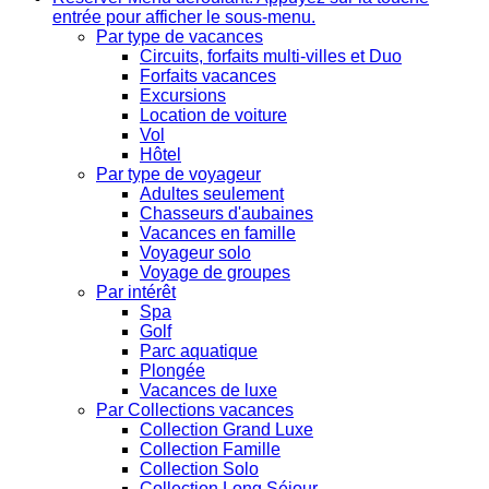
entrée pour afficher le sous-menu.
Par type de vacances
Circuits, forfaits multi-villes et Duo
Forfaits vacances
Excursions
Location de voiture
Vol
Hôtel
Par type de voyageur
Adultes seulement
Chasseurs d'aubaines
Vacances en famille
Voyageur solo
Voyage de groupes
Par intérêt
Spa
Golf
Parc aquatique
Plongée
Vacances de luxe
Par Collections vacances
Collection Grand Luxe
Collection Famille
Collection Solo
Collection Long Séjour