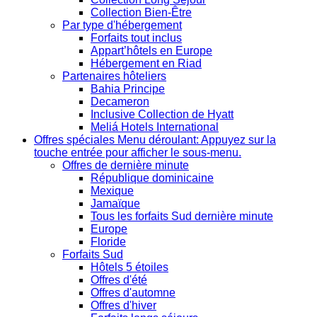
Collection Bien-Être
Par type d'hébergement
Forfaits tout inclus
Appart’hôtels en Europe
Hébergement en Riad
Partenaires hôteliers
Bahia Principe
Decameron
Inclusive Collection de Hyatt
Meliá Hotels International
Offres spéciales
Menu déroulant: Appuyez sur la
touche entrée pour afficher le sous-menu.
Offres de dernière minute
République dominicaine
Mexique
Jamaïque
Tous les forfaits Sud dernière minute
Europe
Floride
Forfaits Sud
Hôtels 5 étoiles
Offres d'été
Offres d'automne
Offres d'hiver