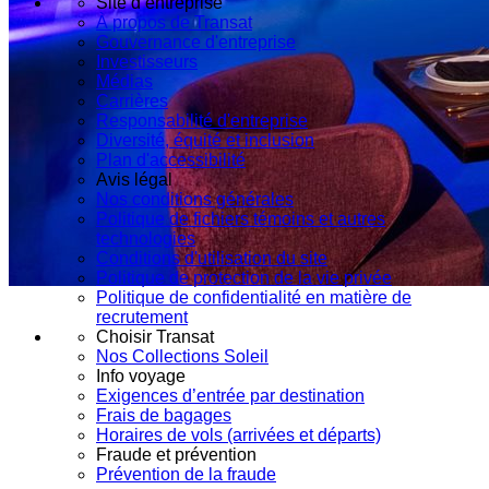
Site d’entreprise
À propos de Transat
Gouvernance d'entreprise
Investisseurs
Médias
Carrières
Responsabilité d'entreprise
Diversité, équité et inclusion
Plan d'accessibilité
Avis légal
Nos conditions générales
Politique de fichiers témoins et autres
technologies
Conditions d'utilisation du site
Politique de protection de la vie privée
Politique de confidentialité en matière de
recrutement
Choisir Transat
Nos Collections Soleil
Info voyage
Exigences d’entrée par destination
Frais de bagages
Horaires de vols (arrivées et départs)
Fraude et prévention
Prévention de la fraude