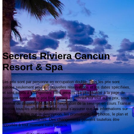
Secrets Riviera Cancun
Resort & Spa
Les prix sont par personne en occupation double. Tous les prix sont
valides seulement pour les nouvelles réservations et les dates spécifiées,
et sont sujets à changement sans préavis. Le prix montré à la page de
paiement constitue le prix final garanti et prévaut sur tout autre prix, sous
réserve de disponibilité, jusqu'à l'expiration de la session en cours.Transat
déploie tous les efforts possibles pour s'assurer que les informations sur
le produit, telles que la description, les promotions, les photos, le plan et
les vidéos soient exactes. Des changements peuvent toutefois être
apportés à tout moment sans préavis.