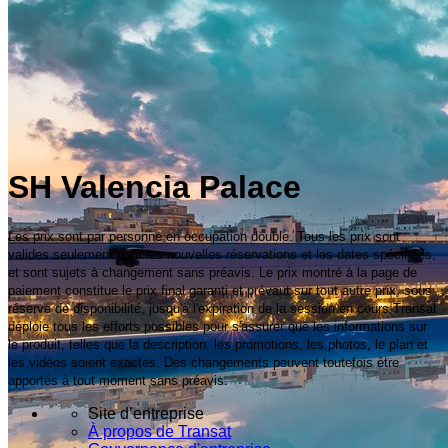
SH Valencia Palace
Les prix sont par personne en occupation double. Tous les prix sont
valides seulement pour les nouvelles réservations et les dates spécifiées,
et sont sujets à changement sans préavis. Le prix montré à la page de
paiement constitue le prix final garanti et prévaut sur tout autre prix, sous
réserve de disponibilité, jusqu'à l'expiration de la session en cours.Transat
déploie tous les efforts possibles pour s'assurer que les informations sur
le produit, telles que la description, les promotions, les photos, le plan et
les vidéos soient exactes. Des changements peuvent toutefois être
apportés à tout moment sans préavis.
Site d’entreprise
À propos de Transat