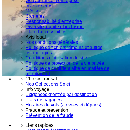
Gouvernance d'entreprise
Investisseurs
Médias
Carrières
Responsabilité d'entreprise
Diversité, équité et inclusion
Plan d'accessibilité
Avis légal
Nos conditions générales
Politique de fichiers témoins et autres
technologies
Conditions d'utilisation du site
Politique de protection de la vie privée
Politique de confidentialité en matière de
recrutement
Choisir Transat
Nos Collections Soleil
Info voyage
Exigences d’entrée par destination
Frais de bagages
Horaires de vols (arrivées et départs)
Fraude et prévention
Prévention de la fraude
Liens rapides