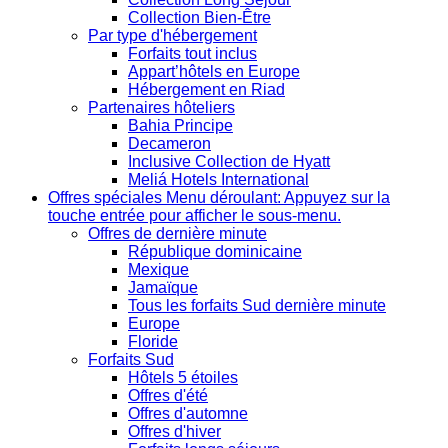
Collection Bien-Être
Par type d'hébergement
Forfaits tout inclus
Appart’hôtels en Europe
Hébergement en Riad
Partenaires hôteliers
Bahia Principe
Decameron
Inclusive Collection de Hyatt
Meliá Hotels International
Offres spéciales
Menu déroulant: Appuyez sur la
touche entrée pour afficher le sous-menu.
Offres de dernière minute
République dominicaine
Mexique
Jamaïque
Tous les forfaits Sud dernière minute
Europe
Floride
Forfaits Sud
Hôtels 5 étoiles
Offres d'été
Offres d'automne
Offres d'hiver