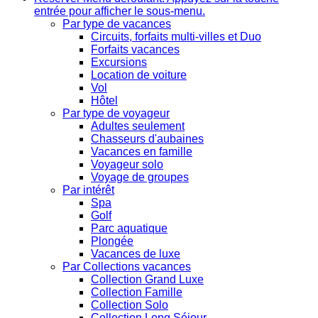
entrée pour afficher le sous-menu.
Par type de vacances
Circuits, forfaits multi-villes et Duo
Forfaits vacances
Excursions
Location de voiture
Vol
Hôtel
Par type de voyageur
Adultes seulement
Chasseurs d'aubaines
Vacances en famille
Voyageur solo
Voyage de groupes
Par intérêt
Spa
Golf
Parc aquatique
Plongée
Vacances de luxe
Par Collections vacances
Collection Grand Luxe
Collection Famille
Collection Solo
Collection Long Séjour