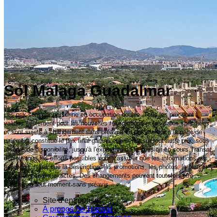
Sol Malaga Guadalmar
Les prix sont par personne en occupation double. Tous les prix sont
valides seulement pour les nouvelles réservations et les dates spécifiées,
et sont sujets à changement sans préavis. Le prix montré à la page de
paiement constitue le prix final garanti et prévaut sur tout autre prix, sous
réserve de disponibilité, jusqu'à l'expiration de la session en cours.Transat
déploie tous les efforts possibles pour s'assurer que les informations sur
le produit, telles que la description, les promotions, les photos, le plan et
les vidéos soient exactes. Des changements peuvent toutefois être
apportés à tout moment sans préavis.
Site d’entreprise
À propos de Transat