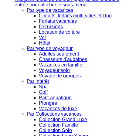
entrée pour afficher le sous-menu.
Par type de vacances
Circuits, forfaits multi-villes et Duo
Forfaits vacances
Excursions
Location de voiture
Vol
Hôtel
Par type de voyageur
Adultes seulement
Chasseurs d'aubaines
Vacances en famille
Voyageur solo
Voyage de groupes
Par intérêt
Spa
Golf
Parc aquatique
Plongée
Vacances de luxe
Par Collections vacances
Collection Grand Luxe
Collection Famille
Collection Solo
Collection Long Séjour