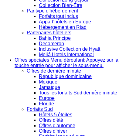
Collection Bien-Être
Par type d'hébergement
Forfaits tout inclus
Appart’hôtels en Europe
Hébergement en Riad
Partenaires hôteliers
Bahia Principe
Decameron
Inclusive Collection de Hyatt
Meliá Hotels International
Offres spéciales
Menu déroulant: Appuyez sur la
touche entrée pour afficher le sous-menu.
Offres de dernière minute
République dominicaine
Mexique
Jamaïque
Tous les forfaits Sud dernière minute
Europe
Floride
Forfaits Sud
Hôtels 5 étoiles
Offres d'été
Offres d'automne
Offres d'hiver