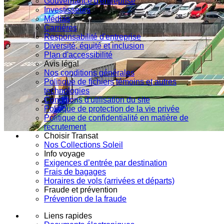
Gouvernance d'entreprise
Investisseurs
Médias
Carrières
Responsabilité d'entreprise
Diversité, équité et inclusion
Plan d'accessibilité
Avis légal
Nos conditions générales
Politique de fichiers témoins et autres
technologies
Conditions d'utilisation du site
Politique de protection de la vie privée
Politique de confidentialité en matière de
recrutement
Choisir Transat
Nos Collections Soleil
Info voyage
Exigences d’entrée par destination
Frais de bagages
Horaires de vols (arrivées et départs)
Fraude et prévention
Prévention de la fraude
Liens rapides