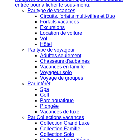
entrée pour afficher le sous-menu.
Par type de vacances
Circuits, forfaits multi-villes et Duo
Forfaits vacances
Excursions
Location de voiture
Vol
Hôtel
Par type de voyageur
Adultes seulement
Chasseurs d'aubaines
Vacances en famille
Voyageur solo
Voyage de groupes
Par intérêt
Spa
Golf
Parc aquatique
Plongée
Vacances de luxe
Par Collections vacances
Collection Grand Luxe
Collection Famille
Collection Solo
Collection Long Séjour