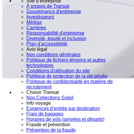
Site d’entreprise
À propos de Transat
Gouvernance d'entreprise
Investisseurs
Médias
Carrières
Responsabilité d'entreprise
Diversité, équité et inclusion
Plan d'accessibilité
Avis légal
Nos conditions générales
Politique de fichiers témoins et autres
technologies
Conditions d'utilisation du site
Politique de protection de la vie privée
Politique de confidentialité en matière de
recrutement
Choisir Transat
Nos Collections Soleil
Info voyage
Exigences d’entrée par destination
Frais de bagages
Horaires de vols (arrivées et départs)
Fraude et prévention
Prévention de la fraude