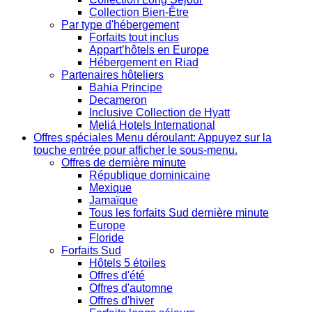
Collection Bien-Être
Par type d'hébergement
Forfaits tout inclus
Appart’hôtels en Europe
Hébergement en Riad
Partenaires hôteliers
Bahia Principe
Decameron
Inclusive Collection de Hyatt
Meliá Hotels International
Offres spéciales
Menu déroulant: Appuyez sur la
touche entrée pour afficher le sous-menu.
Offres de dernière minute
République dominicaine
Mexique
Jamaïque
Tous les forfaits Sud dernière minute
Europe
Floride
Forfaits Sud
Hôtels 5 étoiles
Offres d'été
Offres d'automne
Offres d'hiver