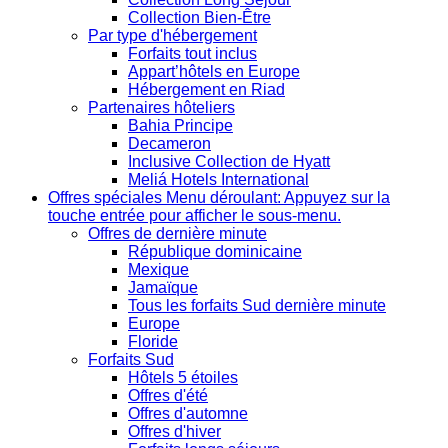
Collection Bien-Être
Par type d'hébergement
Forfaits tout inclus
Appart’hôtels en Europe
Hébergement en Riad
Partenaires hôteliers
Bahia Principe
Decameron
Inclusive Collection de Hyatt
Meliá Hotels International
Offres spéciales
Menu déroulant: Appuyez sur la
touche entrée pour afficher le sous-menu.
Offres de dernière minute
République dominicaine
Mexique
Jamaïque
Tous les forfaits Sud dernière minute
Europe
Floride
Forfaits Sud
Hôtels 5 étoiles
Offres d'été
Offres d'automne
Offres d'hiver