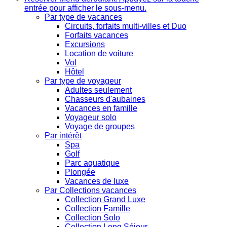
entrée pour afficher le sous-menu.
Par type de vacances
Circuits, forfaits multi-villes et Duo
Forfaits vacances
Excursions
Location de voiture
Vol
Hôtel
Par type de voyageur
Adultes seulement
Chasseurs d'aubaines
Vacances en famille
Voyageur solo
Voyage de groupes
Par intérêt
Spa
Golf
Parc aquatique
Plongée
Vacances de luxe
Par Collections vacances
Collection Grand Luxe
Collection Famille
Collection Solo
Collection Long Séjour