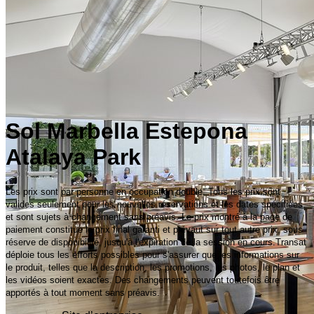
Sol Marbella Estepona
Atalaya Park
Les prix sont par personne en occupation double. Tous les prix sont
valides seulement pour les nouvelles réservations et les dates spécifiées,
et sont sujets à changement sans préavis. Le prix montré à la page de
paiement constitue le prix final garanti et prévaut sur tout autre prix, sous
réserve de disponibilité, jusqu'à l'expiration de la session en cours.Transat
déploie tous les efforts possibles pour s'assurer que les informations sur
le produit, telles que la description, les promotions, les photos, le plan et
les vidéos soient exactes. Des changements peuvent toutefois être
apportés à tout moment sans préavis.