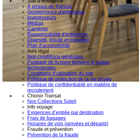
Site d’entreprise
À propos de Transat
Gouvernance d'entreprise
Investisseurs
Médias
Carrières
Responsabilité d'entreprise
Diversité, équité et inclusion
Plan d'accessibilité
Avis légal
Nos conditions générales
Politique de fichiers témoins et autres
technologies
Conditions d'utilisation du site
Politique de protection de la vie privée
Politique de confidentialité en matière de
recrutement
Choisir Transat
Nos Collections Soleil
Info voyage
Exigences d’entrée par destination
Frais de bagages
Horaires de vols (arrivées et départs)
Fraude et prévention
Prévention de la fraude