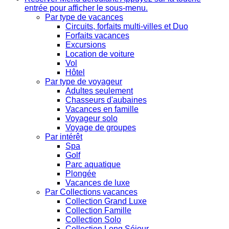
entrée pour afficher le sous-menu.
Par type de vacances
Circuits, forfaits multi-villes et Duo
Forfaits vacances
Excursions
Location de voiture
Vol
Hôtel
Par type de voyageur
Adultes seulement
Chasseurs d'aubaines
Vacances en famille
Voyageur solo
Voyage de groupes
Par intérêt
Spa
Golf
Parc aquatique
Plongée
Vacances de luxe
Par Collections vacances
Collection Grand Luxe
Collection Famille
Collection Solo
Collection Long Séjour