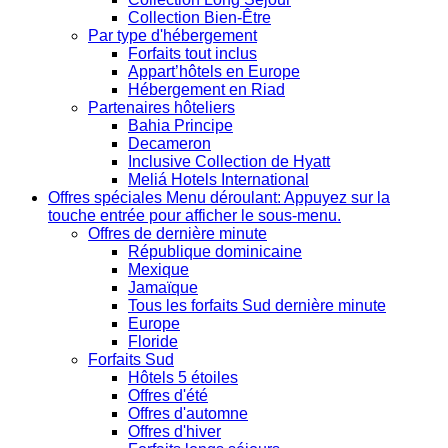
Collection Bien-Être
Par type d'hébergement
Forfaits tout inclus
Appart’hôtels en Europe
Hébergement en Riad
Partenaires hôteliers
Bahia Principe
Decameron
Inclusive Collection de Hyatt
Meliá Hotels International
Offres spéciales
Menu déroulant: Appuyez sur la
touche entrée pour afficher le sous-menu.
Offres de dernière minute
République dominicaine
Mexique
Jamaïque
Tous les forfaits Sud dernière minute
Europe
Floride
Forfaits Sud
Hôtels 5 étoiles
Offres d'été
Offres d'automne
Offres d'hiver