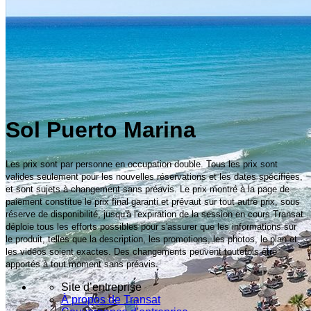
Sol Puerto Marina
Les prix sont par personne en occupation double. Tous les prix sont
valides seulement pour les nouvelles réservations et les dates spécifiées,
et sont sujets à changement sans préavis. Le prix montré à la page de
paiement constitue le prix final garanti et prévaut sur tout autre prix, sous
réserve de disponibilité, jusqu'à l'expiration de la session en cours.Transat
déploie tous les efforts possibles pour s'assurer que les informations sur
le produit, telles que la description, les promotions, les photos, le plan et
les vidéos soient exactes. Des changements peuvent toutefois être
apportés à tout moment sans préavis.
Site d’entreprise
À propos de Transat