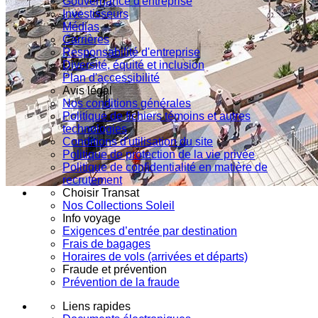
Gouvernance d'entreprise
Investisseurs
Médias
Carrières
Responsabilité d'entreprise
Diversité, équité et inclusion
Plan d'accessibilité
Avis légal
Nos conditions générales
Politique de fichiers témoins et autres
technologies
Conditions d'utilisation du site
Politique de protection de la vie privée
Politique de confidentialité en matière de
recrutement
Choisir Transat
Nos Collections Soleil
Info voyage
Exigences d’entrée par destination
Frais de bagages
Horaires de vols (arrivées et départs)
Fraude et prévention
Prévention de la fraude
Liens rapides