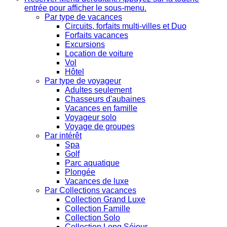
entrée pour afficher le sous-menu.
Par type de vacances
Circuits, forfaits multi-villes et Duo
Forfaits vacances
Excursions
Location de voiture
Vol
Hôtel
Par type de voyageur
Adultes seulement
Chasseurs d'aubaines
Vacances en famille
Voyageur solo
Voyage de groupes
Par intérêt
Spa
Golf
Parc aquatique
Plongée
Vacances de luxe
Par Collections vacances
Collection Grand Luxe
Collection Famille
Collection Solo
Collection Long Séjour