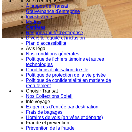
Site d’entreprise
À propos de Transat
Gouvernance d'entreprise
Investisseurs
Médias
Carrières
Responsabilité d'entreprise
Diversité, équité et inclusion
Plan d'accessibilité
Avis légal
Nos conditions générales
Politique de fichiers témoins et autres
technologies
Conditions d'utilisation du site
Politique de protection de la vie privée
Politique de confidentialité en matière de
recrutement
Choisir Transat
Nos Collections Soleil
Info voyage
Exigences d’entrée par destination
Frais de bagages
Horaires de vols (arrivées et départs)
Fraude et prévention
Prévention de la fraude