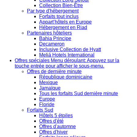
Collection Bien-Être
Par type d'hébergement
Forfaits tout inclus
Appart’hôtels en Europe
Hébergement en Riad
Partenaires hôteliers
Bahia Principe
Decameron
Inclusive Collection de Hyatt
Meliá Hotels International
Offres spéciales
Menu déroulant: Appuyez sur la
touche entrée pour afficher le sous-menu.
Offres de dernière minute
République dominicaine
Mexique
Jamaïque
Tous les forfaits Sud dernière minute
Europe
Floride
Forfaits Sud
Hôtels 5 étoiles
Offres d'été
Offres d'automne
Offres d'hiver