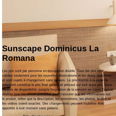
Sunscape Dominicus La
Romana
Les prix sont par personne en occupation double. Tous les prix sont
valides seulement pour les nouvelles réservations et les dates spécifiées,
et sont sujets à changement sans préavis. Le prix montré à la page de
paiement constitue le prix final garanti et prévaut sur tout autre prix, sous
réserve de disponibilité, jusqu'à l'expiration de la session en cours.Transat
déploie tous les efforts possibles pour s'assurer que les informations sur
le produit, telles que la description, les promotions, les photos, le plan et
les vidéos soient exactes. Des changements peuvent toutefois être
apportés à tout moment sans préavis.