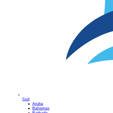
Sud
Aruba
Bahamas
Barbade