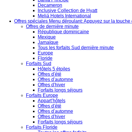
Decameron
Inclusive Collection de Hyatt
Meliá Hotels International
Offres spéciales
Menu déroulant: Appuyez sur la touche 
Offres de dernière minute
République dominicaine
Mexique
Jamaïque
Tous les forfaits Sud dernière minute
Europe
Floride
Forfaits Sud
Hôtels 5 étoiles
Offres d'été
Offres d'automne
Offres d'hiver
Forfaits longs séjours
Forfaits Europe
Appart’hôtels
Offres d'été
Offres d'automne
Offres d'hiver
Forfaits longs séjours
Forfaits Floride