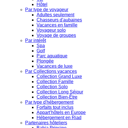
Hôtel
Par type de voyageur
Adultes seulement
Chasseurs d'aubaines
Vacances en famille
Voyageur solo
Voyage de groupes
Par intérêt
Spa
Golf
Parc aquatique
Plongée
Vacances de luxe
Par Collections vacances
Collection Grand Luxe
Collection Famille
Collection Solo
Collection Long Séjour
Collection Bien-Être
Par type d'hébergement
Forfaits tout inclus
Appart’hôtels en Europe
Hébergement en Riad
Partenaires hôteliers
Bahia Principe