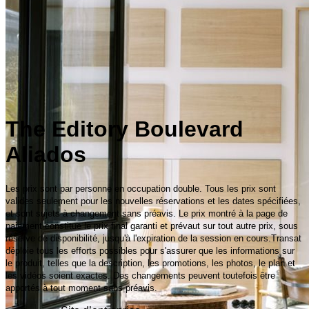
The Editory Boulevard
Aliados
Les prix sont par personne en occupation double. Tous les prix sont
valides seulement pour les nouvelles réservations et les dates spécifiées,
et sont sujets à changement sans préavis. Le prix montré à la page de
paiement constitue le prix final garanti et prévaut sur tout autre prix, sous
réserve de disponibilité, jusqu'à l'expiration de la session en cours.Transat
déploie tous les efforts possibles pour s'assurer que les informations sur
le produit, telles que la description, les promotions, les photos, le plan et
les vidéos soient exactes. Des changements peuvent toutefois être
apportés à tout moment sans préavis.