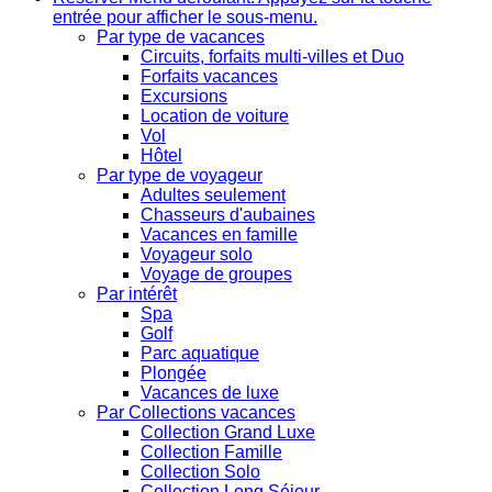
entrée pour afficher le sous-menu.
Par type de vacances
Circuits, forfaits multi-villes et Duo
Forfaits vacances
Excursions
Location de voiture
Vol
Hôtel
Par type de voyageur
Adultes seulement
Chasseurs d'aubaines
Vacances en famille
Voyageur solo
Voyage de groupes
Par intérêt
Spa
Golf
Parc aquatique
Plongée
Vacances de luxe
Par Collections vacances
Collection Grand Luxe
Collection Famille
Collection Solo
Collection Long Séjour