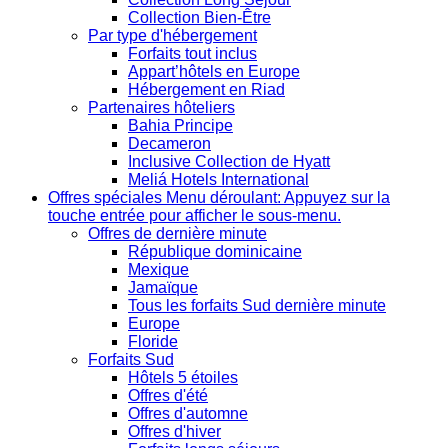
Collection Bien-Être
Par type d'hébergement
Forfaits tout inclus
Appart’hôtels en Europe
Hébergement en Riad
Partenaires hôteliers
Bahia Principe
Decameron
Inclusive Collection de Hyatt
Meliá Hotels International
Offres spéciales
Menu déroulant: Appuyez sur la
touche entrée pour afficher le sous-menu.
Offres de dernière minute
République dominicaine
Mexique
Jamaïque
Tous les forfaits Sud dernière minute
Europe
Floride
Forfaits Sud
Hôtels 5 étoiles
Offres d'été
Offres d'automne
Offres d'hiver