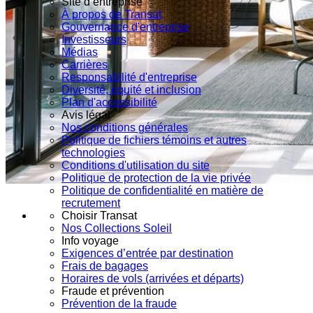
Site d’entreprise
À propos de Transat
Gouvernance d'entreprise
Investisseurs
Médias
Carrières
Responsabilité d'entreprise
Diversité, équité et inclusion
Plan d'accessibilité
Avis légal
Nos conditions générales
Politique de fichiers témoins et autres
technologies
Conditions d'utilisation du site
Politique de protection de la vie privée
Politique de confidentialité en matière de
recrutement
Choisir Transat
Nos Collections Soleil
Info voyage
Exigences d’entrée par destination
Frais de bagages
Horaires de vols (arrivées et départs)
Fraude et prévention
Prévention de la fraude