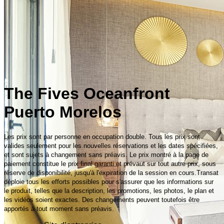
The Fives Oceanfront
Puerto Morelos
Les prix sont par personne en occupation double. Tous les prix sont
valides seulement pour les nouvelles réservations et les dates spécifiées,
et sont sujets à changement sans préavis. Le prix montré à la page de
paiement constitue le prix final garanti et prévaut sur tout autre prix, sous
réserve de disponibilité, jusqu'à l'expiration de la session en cours.Transat
déploie tous les efforts possibles pour s'assurer que les informations sur
le produit, telles que la description, les promotions, les photos, le plan et
les vidéos soient exactes. Des changements peuvent toutefois être
apportés à tout moment sans préavis.