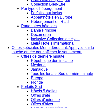
Collection Bien-Être
Par type d'hébergement
Forfaits tout inclus
Appart’hôtels en Europe
Hébergement en Riad
Partenaires hôteliers
Bahia Principe
Decameron
Inclusive Collection de Hyatt
Meliá Hotels International
Offres spéciales
Menu déroulant: Appuyez sur la
touche entrée pour afficher le sous-menu.
Offres de dernière minute
République dominicaine
Mexique
Jamaïque
Tous les forfaits Sud dernière minute
Europe
Floride
Forfaits Sud
Hôtels 5 étoiles
Offres d'été
Offres d'automne
Offres d'hiver