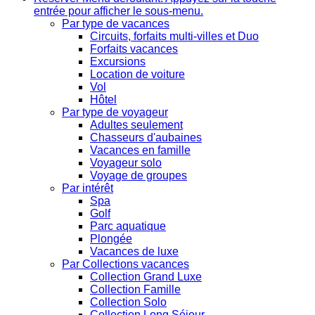
entrée pour afficher le sous-menu.
Par type de vacances
Circuits, forfaits multi-villes et Duo
Forfaits vacances
Excursions
Location de voiture
Vol
Hôtel
Par type de voyageur
Adultes seulement
Chasseurs d'aubaines
Vacances en famille
Voyageur solo
Voyage de groupes
Par intérêt
Spa
Golf
Parc aquatique
Plongée
Vacances de luxe
Par Collections vacances
Collection Grand Luxe
Collection Famille
Collection Solo
Collection Long Séjour