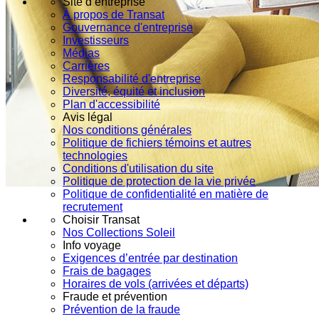
Site d’entreprise
À propos de Transat
Gouvernance d'entreprise
Investisseurs
Médias
Carrières
Responsabilité d'entreprise
Diversité, équité et inclusion
Plan d'accessibilité
Avis légal
Nos conditions générales
Politique de fichiers témoins et autres
technologies
Conditions d'utilisation du site
Politique de protection de la vie privée
Politique de confidentialité en matière de
recrutement
Choisir Transat
Nos Collections Soleil
Info voyage
Exigences d’entrée par destination
Frais de bagages
Horaires de vols (arrivées et départs)
Fraude et prévention
Prévention de la fraude