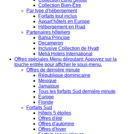
Collection Bien-Être
Par type d'hébergement
Forfaits tout inclus
Appart’hôtels en Europe
Hébergement en Riad
Partenaires hôteliers
Bahia Principe
Decameron
Inclusive Collection de Hyatt
Meliá Hotels International
Offres spéciales
Menu déroulant: Appuyez sur la
touche entrée pour afficher le sous-menu.
Offres de dernière minute
République dominicaine
Mexique
Jamaïque
Tous les forfaits Sud dernière minute
Europe
Floride
Forfaits Sud
Hôtels 5 étoiles
Offres d'été
Offres d'automne
Offres d'hiver