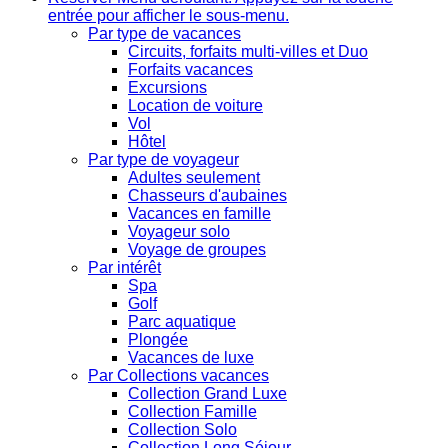
entrée pour afficher le sous-menu.
Par type de vacances
Circuits, forfaits multi-villes et Duo
Forfaits vacances
Excursions
Location de voiture
Vol
Hôtel
Par type de voyageur
Adultes seulement
Chasseurs d'aubaines
Vacances en famille
Voyageur solo
Voyage de groupes
Par intérêt
Spa
Golf
Parc aquatique
Plongée
Vacances de luxe
Par Collections vacances
Collection Grand Luxe
Collection Famille
Collection Solo
Collection Long Séjour