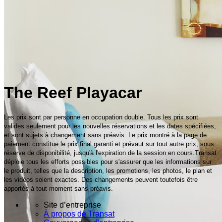
The Reef Playacar
Les prix sont par personne en occupation double. Tous les prix sont
valides seulement pour les nouvelles réservations et les dates spécifiées,
et sont sujets à changement sans préavis. Le prix montré à la page de
paiement constitue le prix final garanti et prévaut sur tout autre prix, sous
réserve de disponibilité, jusqu'à l'expiration de la session en cours.Transat
déploie tous les efforts possibles pour s'assurer que les informations sur
le produit, telles que la description, les promotions, les photos, le plan et
les vidéos soient exactes. Des changements peuvent toutefois être
apportés à tout moment sans préavis.
Site d’entreprise
À propos de Transat