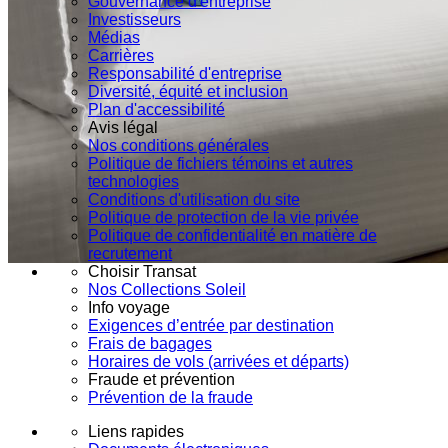
Gouvernance d'entreprise
Investisseurs
Médias
Carrières
Responsabilité d'entreprise
Diversité, équité et inclusion
Plan d'accessibilité
Avis légal
Nos conditions générales
Politique de fichiers témoins et autres
technologies
Conditions d'utilisation du site
Politique de protection de la vie privée
Politique de confidentialité en matière de
recrutement
Choisir Transat
Nos Collections Soleil
Info voyage
Exigences d’entrée par destination
Frais de bagages
Horaires de vols (arrivées et départs)
Fraude et prévention
Prévention de la fraude
Liens rapides