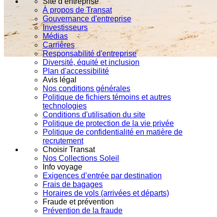
Site d’entreprise
À propos de Transat
Gouvernance d'entreprise
Investisseurs
Médias
Carrières
Responsabilité d'entreprise
Diversité, équité et inclusion
Plan d'accessibilité
Avis légal
Nos conditions générales
Politique de fichiers témoins et autres
technologies
Conditions d'utilisation du site
Politique de protection de la vie privée
Politique de confidentialité en matière de
recrutement
Choisir Transat
Nos Collections Soleil
Info voyage
Exigences d’entrée par destination
Frais de bagages
Horaires de vols (arrivées et départs)
Fraude et prévention
Prévention de la fraude