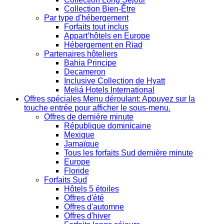
Collection Bien-Être
Par type d'hébergement
Forfaits tout inclus
Appart’hôtels en Europe
Hébergement en Riad
Partenaires hôteliers
Bahia Principe
Decameron
Inclusive Collection de Hyatt
Meliá Hotels International
Offres spéciales
Menu déroulant: Appuyez sur la
touche entrée pour afficher le sous-menu.
Offres de dernière minute
République dominicaine
Mexique
Jamaïque
Tous les forfaits Sud dernière minute
Europe
Floride
Forfaits Sud
Hôtels 5 étoiles
Offres d'été
Offres d'automne
Offres d'hiver