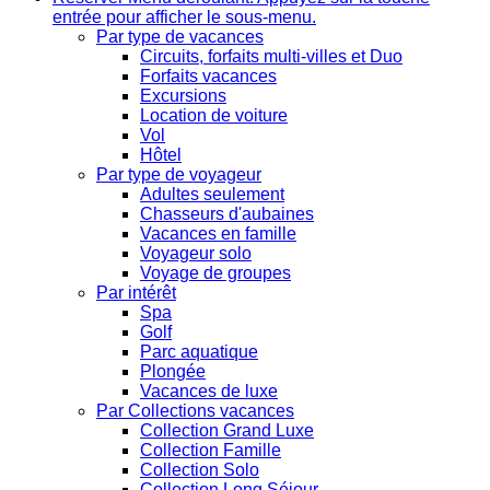
entrée pour afficher le sous-menu.
Par type de vacances
Circuits, forfaits multi-villes et Duo
Forfaits vacances
Excursions
Location de voiture
Vol
Hôtel
Par type de voyageur
Adultes seulement
Chasseurs d'aubaines
Vacances en famille
Voyageur solo
Voyage de groupes
Par intérêt
Spa
Golf
Parc aquatique
Plongée
Vacances de luxe
Par Collections vacances
Collection Grand Luxe
Collection Famille
Collection Solo
Collection Long Séjour