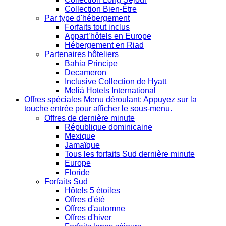
Collection Bien-Être
Par type d'hébergement
Forfaits tout inclus
Appart’hôtels en Europe
Hébergement en Riad
Partenaires hôteliers
Bahia Principe
Decameron
Inclusive Collection de Hyatt
Meliá Hotels International
Offres spéciales
Menu déroulant: Appuyez sur la
touche entrée pour afficher le sous-menu.
Offres de dernière minute
République dominicaine
Mexique
Jamaïque
Tous les forfaits Sud dernière minute
Europe
Floride
Forfaits Sud
Hôtels 5 étoiles
Offres d'été
Offres d'automne
Offres d'hiver