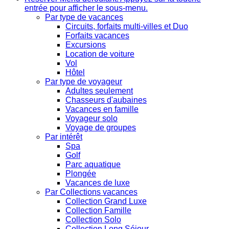
entrée pour afficher le sous-menu.
Par type de vacances
Circuits, forfaits multi-villes et Duo
Forfaits vacances
Excursions
Location de voiture
Vol
Hôtel
Par type de voyageur
Adultes seulement
Chasseurs d'aubaines
Vacances en famille
Voyageur solo
Voyage de groupes
Par intérêt
Spa
Golf
Parc aquatique
Plongée
Vacances de luxe
Par Collections vacances
Collection Grand Luxe
Collection Famille
Collection Solo
Collection Long Séjour