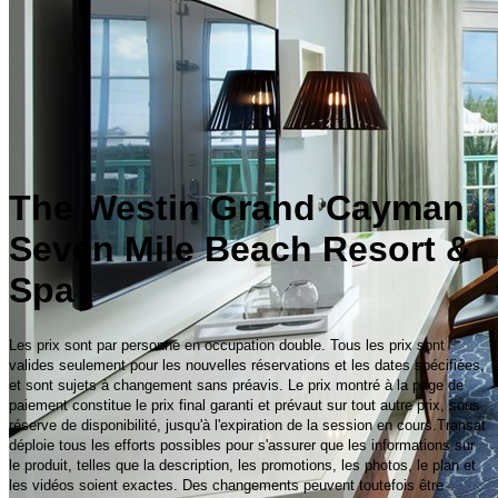
The Westin Grand Cayman
Seven Mile Beach Resort &
Spa
Les prix sont par personne en occupation double. Tous les prix sont
valides seulement pour les nouvelles réservations et les dates spécifiées,
et sont sujets à changement sans préavis. Le prix montré à la page de
paiement constitue le prix final garanti et prévaut sur tout autre prix, sous
réserve de disponibilité, jusqu'à l'expiration de la session en cours.Transat
déploie tous les efforts possibles pour s'assurer que les informations sur
le produit, telles que la description, les promotions, les photos, le plan et
les vidéos soient exactes. Des changements peuvent toutefois être