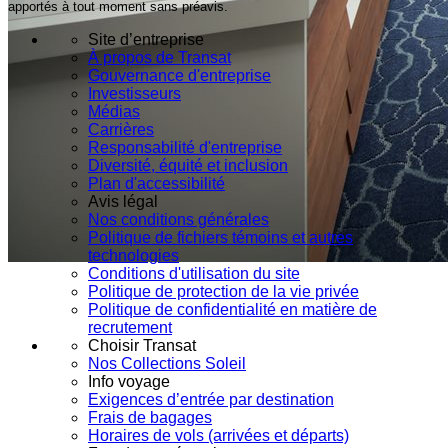
apportés à tout moment sans préavis.
Site d’entreprise
À propos de Transat
Gouvernance d'entreprise
Investisseurs
Médias
Carrières
Responsabilité d'entreprise
Diversité, équité et inclusion
Plan d'accessibilité
Avis légal
Nos conditions générales
Politique de fichiers témoins et autres
technologies
Conditions d'utilisation du site
Politique de protection de la vie privée
Politique de confidentialité en matière de
recrutement
Choisir Transat
Nos Collections Soleil
Info voyage
Exigences d’entrée par destination
Frais de bagages
Horaires de vols (arrivées et départs)