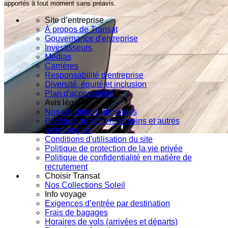
apportés à tout moment sans préavis.
Site d’entreprise
À propos de Transat
Gouvernance d'entreprise
Investisseurs
Médias
Carrières
Responsabilité d'entreprise
Diversité, équité et inclusion
Plan d'accessibilité
Avis légal
Nos conditions générales
Politique de fichiers témoins et autres
technologies
Conditions d'utilisation du site
Politique de protection de la vie privée
Politique de confidentialité en matière de
recrutement
Choisir Transat
Nos Collections Soleil
Info voyage
Exigences d’entrée par destination
Frais de bagages
Horaires de vols (arrivées et départs)