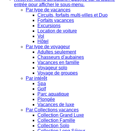
entrée pour afficher le sous-menu.
Par type de vacances
Circuits, forfaits multi-villes et Duo
Forfaits vacances
Excursions
Location de voiture
Vol
Hôtel
Par type de voyageur
Adultes seulement
Chasseurs d'aubaines
Vacances en famille
Voyageur solo
Voyage de groupes
Par intérêt
Spa
Golf
Parc aquatique
Plongée
Vacances de luxe
Par Collections vacances
Collection Grand Luxe
Collection Famille
Collection Solo
Collection Long Séjour