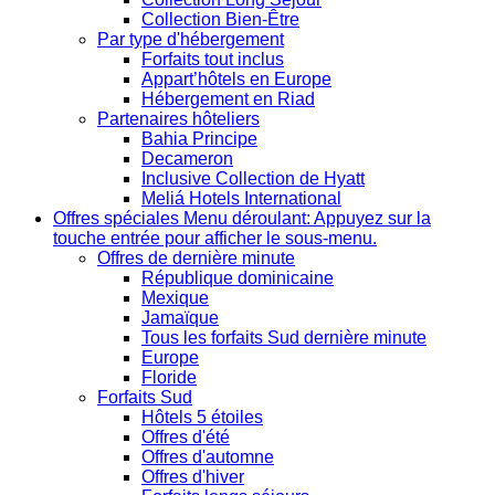
Collection Bien-Être
Par type d'hébergement
Forfaits tout inclus
Appart’hôtels en Europe
Hébergement en Riad
Partenaires hôteliers
Bahia Principe
Decameron
Inclusive Collection de Hyatt
Meliá Hotels International
Offres spéciales
Menu déroulant: Appuyez sur la
touche entrée pour afficher le sous-menu.
Offres de dernière minute
République dominicaine
Mexique
Jamaïque
Tous les forfaits Sud dernière minute
Europe
Floride
Forfaits Sud
Hôtels 5 étoiles
Offres d'été
Offres d'automne
Offres d'hiver