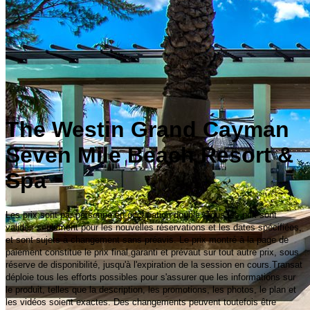
The Westin Grand Cayman
Seven Mile Beach Resort &
Spa
Les prix sont par personne en occupation double. Tous les prix sont
valides seulement pour les nouvelles réservations et les dates spécifiées,
et sont sujets à changement sans préavis. Le prix montré à la page de
paiement constitue le prix final garanti et prévaut sur tout autre prix, sous
réserve de disponibilité, jusqu'à l'expiration de la session en cours.Transat
déploie tous les efforts possibles pour s'assurer que les informations sur
le produit, telles que la description, les promotions, les photos, le plan et
les vidéos soient exactes. Des changements peuvent toutefois être