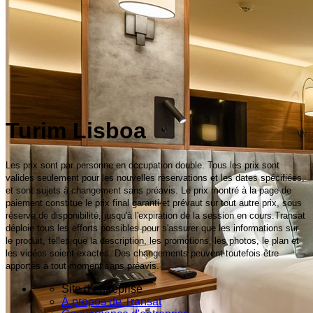
Turim Lisboa
Les prix sont par personne en occupation double. Tous les prix sont
valides seulement pour les nouvelles réservations et les dates spécifiées,
et sont sujets à changement sans préavis. Le prix montré à la page de
paiement constitue le prix final garanti et prévaut sur tout autre prix, sous
réserve de disponibilité, jusqu'à l'expiration de la session en cours.Transat
déploie tous les efforts possibles pour s'assurer que les informations sur
le produit, telles que la description, les promotions, les photos, le plan et
les vidéos soient exactes. Des changements peuvent toutefois être
apportés à tout moment sans préavis.
Site d’entreprise
À propos de Transat