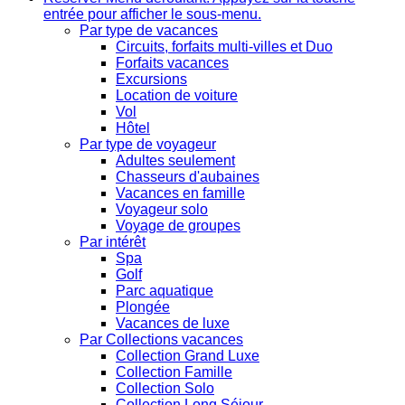
entrée pour afficher le sous-menu.
Par type de vacances
Circuits, forfaits multi-villes et Duo
Forfaits vacances
Excursions
Location de voiture
Vol
Hôtel
Par type de voyageur
Adultes seulement
Chasseurs d'aubaines
Vacances en famille
Voyageur solo
Voyage de groupes
Par intérêt
Spa
Golf
Parc aquatique
Plongée
Vacances de luxe
Par Collections vacances
Collection Grand Luxe
Collection Famille
Collection Solo
Collection Long Séjour