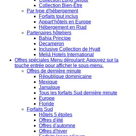
Collection Bien-Être
Par type d'hébergement
Forfaits tout inclus
Appart’hôtels en Europe
Hébergement en Riad
Partenaires hôteliers
Bahia Principe
Decameron
Inclusive Collection de Hyatt
Meliá Hotels International
Offres spéciales
Menu déroulant: Appuyez sur la
touche entrée pour afficher le sous-menu.
Offres de dernière minute
République dominicaine
Mexique
Jamaïque
Tous les forfaits Sud dernière minute
Europe
Floride
Forfaits Sud
Hôtels 5 étoiles
Offres d'été
Offres d'automne
Offres d'hiver