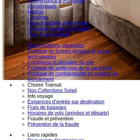
Gouvernance d'entreprise
Investisseurs
Médias
Carrières
Responsabilité d'entreprise
Diversité, équité et inclusion
Plan d'accessibilité
Avis légal
Nos conditions générales
Politique de fichiers témoins et autres
technologies
Conditions d'utilisation du site
Politique de protection de la vie privée
Politique de confidentialité en matière de
recrutement
Choisir Transat
Nos Collections Soleil
Info voyage
Exigences d’entrée par destination
Frais de bagages
Horaires de vols (arrivées et départs)
Fraude et prévention
Prévention de la fraude
Liens rapides