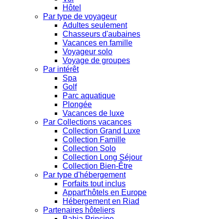
Hôtel
Par type de voyageur
Adultes seulement
Chasseurs d'aubaines
Vacances en famille
Voyageur solo
Voyage de groupes
Par intérêt
Spa
Golf
Parc aquatique
Plongée
Vacances de luxe
Par Collections vacances
Collection Grand Luxe
Collection Famille
Collection Solo
Collection Long Séjour
Collection Bien-Être
Par type d'hébergement
Forfaits tout inclus
Appart’hôtels en Europe
Hébergement en Riad
Partenaires hôteliers
Bahia Principe