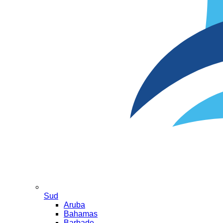
Sud
Aruba
Bahamas
Barbade