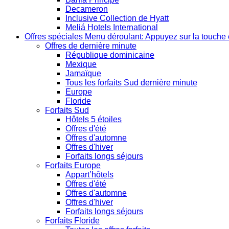
Decameron
Inclusive Collection de Hyatt
Meliá Hotels International
Offres spéciales
Menu déroulant: Appuyez sur la touche 
Offres de dernière minute
République dominicaine
Mexique
Jamaïque
Tous les forfaits Sud dernière minute
Europe
Floride
Forfaits Sud
Hôtels 5 étoiles
Offres d'été
Offres d'automne
Offres d'hiver
Forfaits longs séjours
Forfaits Europe
Appart’hôtels
Offres d'été
Offres d'automne
Offres d'hiver
Forfaits longs séjours
Forfaits Floride