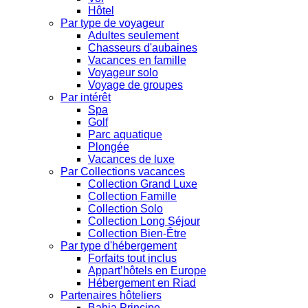
Hôtel
Par type de voyageur
Adultes seulement
Chasseurs d'aubaines
Vacances en famille
Voyageur solo
Voyage de groupes
Par intérêt
Spa
Golf
Parc aquatique
Plongée
Vacances de luxe
Par Collections vacances
Collection Grand Luxe
Collection Famille
Collection Solo
Collection Long Séjour
Collection Bien-Être
Par type d'hébergement
Forfaits tout inclus
Appart’hôtels en Europe
Hébergement en Riad
Partenaires hôteliers
Bahia Principe