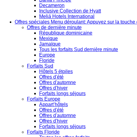
Decameron
Inclusive Collection de Hyatt
Meliá Hotels International
Offres spéciales
Menu déroulant: Appuyez sur la touche 
Offres de dernière minute
République dominicaine
Mexique
Jamaïque
Tous les forfaits Sud dernière minute
Europe
Floride
Forfaits Sud
Hôtels 5 étoiles
Offres d'été
Offres d'automne
Offres d'hiver
Forfaits longs séjours
Forfaits Europe
Appart’hôtels
Offres d'été
Offres d'automne
Offres d'hiver
Forfaits longs séjours
Forfaits Floride