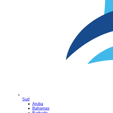
Sud
Aruba
Bahamas
Barbade