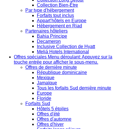
Collection Bien-Être
Par type d'hébergement
Forfaits tout inclus
Appart’hôtels en Europe
Hébergement en Riad
Partenaires hôteliers
Bahia Principe
Decameron
Inclusive Collection de Hyatt
Meliá Hotels International
Offres spéciales
Menu déroulant: Appuyez sur la
touche entrée pour afficher le sous-menu.
Offres de dernière minute
République dominicaine
Mexique
Jamaïque
Tous les forfaits Sud dernière minute
Europe
Floride
Forfaits Sud
Hôtels 5 étoiles
Offres d'été
Offres d'automne
Offres d'hiver