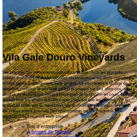
Vila Gale Douro Vineyards
Les prix sont par personne en occupation double. Tous les prix sont
valides seulement pour les nouvelles réservations et les dates spécifiées,
et sont sujets à changement sans préavis. Le prix montré à la page de
paiement constitue le prix final garanti et prévaut sur tout autre prix, sous
réserve de disponibilité, jusqu'à l'expiration de la session en cours.Transat
déploie tous les efforts possibles pour s'assurer que les informations sur
le produit, telles que la description, les promotions, les photos, le plan et
les vidéos soient exactes. Des changements peuvent toutefois être
apportés à tout moment sans préavis.
Site d’entreprise
À propos de Transat