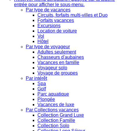
entrée pour afficher le sous-menu.
Par type de vacances
Circuits, forfaits multi-villes et Duo
Forfaits vacances
Excursions
Location de voiture
Vol
Hôtel
Par type de voyageur
Adultes seulement
Chasseurs d'aubaines
Vacances en famille
Voyageur solo
Voyage de groupes
Par intérêt
Spa
Golf
Parc aquatique
Plongée
Vacances de luxe
Par Collections vacances
Collection Grand Luxe
Collection Famille
Collection Solo
Collection Long Séjour