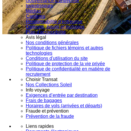
Gouvernance d'entreprise
Investisseurs
Médias
Carrières
Responsabilité d'entreprise
Diversité, équité et inclusion
Plan d'accessibilité
Avis légal
Nos conditions générales
Politique de fichiers témoins et autres
technologies
Conditions d'utilisation du site
Politique de protection de la vie privée
Politique de confidentialité en matière de
recrutement
Choisir Transat
Nos Collections Soleil
Info voyage
Exigences d’entrée par destination
Frais de bagages
Horaires de vols (arrivées et départs)
Fraude et prévention
Prévention de la fraude
Liens rapides