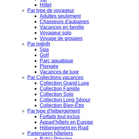
Hôtel
Par type de voyageur
Adultes seulement
Chasseurs d'aubaines
Vacances en famille
Voyageur solo
Voyage de groupes
Par intérêt
Spa
Golf
Parc aquatique
Plongée
Vacances de luxe
Par Collections vacances
Collection Grand Luxe
Collection Famille
Collection Solo
Collection Long Séjour
Collection Bien-Être
Par type d'hébergement
Forfaits tout inclus
Appart’hôtels en Europe
Hébergement en Riad
Partenaires hôteliers
Bahia Principe