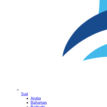
Sud
Aruba
Bahamas
Barbade