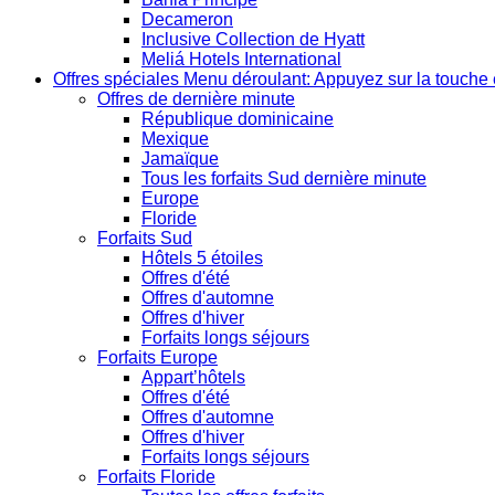
Decameron
Inclusive Collection de Hyatt
Meliá Hotels International
Offres spéciales
Menu déroulant: Appuyez sur la touche 
Offres de dernière minute
République dominicaine
Mexique
Jamaïque
Tous les forfaits Sud dernière minute
Europe
Floride
Forfaits Sud
Hôtels 5 étoiles
Offres d'été
Offres d'automne
Offres d'hiver
Forfaits longs séjours
Forfaits Europe
Appart’hôtels
Offres d'été
Offres d'automne
Offres d'hiver
Forfaits longs séjours
Forfaits Floride