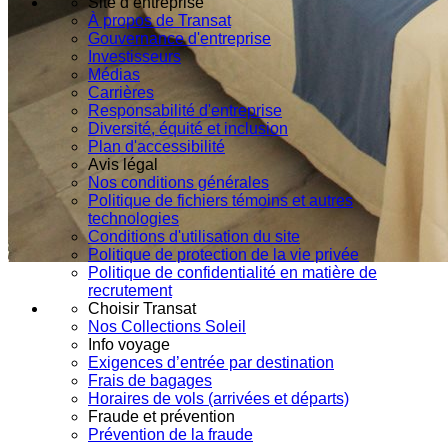
Site d’entreprise
À propos de Transat
Gouvernance d'entreprise
Investisseurs
Médias
Carrières
Responsabilité d'entreprise
Diversité, équité et inclusion
Plan d'accessibilité
Avis légal
Nos conditions générales
Politique de fichiers témoins et autres
technologies
Conditions d'utilisation du site
Politique de protection de la vie privée
Politique de confidentialité en matière de
recrutement
Choisir Transat
Nos Collections Soleil
Info voyage
Exigences d’entrée par destination
Frais de bagages
Horaires de vols (arrivées et départs)
Fraude et prévention
Prévention de la fraude