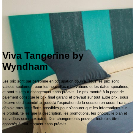
Viva Tangerine by
Wyndham
Les prix sont par personne en occupation double. Tous les prix sont
valides seulement pour les nouvelles réservations et les dates spécifiées,
et sont sujets à changement sans préavis. Le prix montré à la page de
paiement constitue le prix final garanti et prévaut sur tout autre prix, sous
réserve de disponibilité, jusqu'à l'expiration de la session en cours.Transat
déploie tous les efforts possibles pour s'assurer que les informations sur
le produit, telles que la description, les promotions, les photos, le plan et
les vidéos soient exactes. Des changements peuvent toutefois être
apportés à tout moment sans préavis.