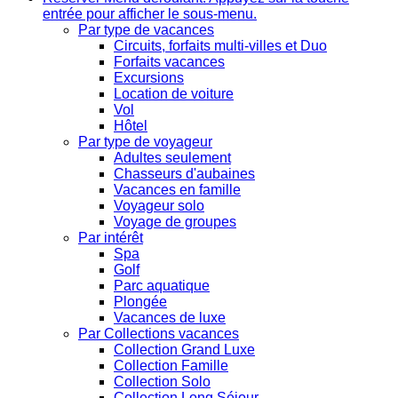
entrée pour afficher le sous-menu.
Par type de vacances
Circuits, forfaits multi-villes et Duo
Forfaits vacances
Excursions
Location de voiture
Vol
Hôtel
Par type de voyageur
Adultes seulement
Chasseurs d'aubaines
Vacances en famille
Voyageur solo
Voyage de groupes
Par intérêt
Spa
Golf
Parc aquatique
Plongée
Vacances de luxe
Par Collections vacances
Collection Grand Luxe
Collection Famille
Collection Solo
Collection Long Séjour