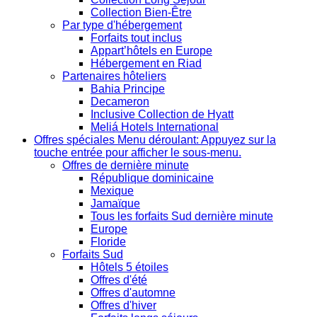
Collection Bien-Être
Par type d'hébergement
Forfaits tout inclus
Appart’hôtels en Europe
Hébergement en Riad
Partenaires hôteliers
Bahia Principe
Decameron
Inclusive Collection de Hyatt
Meliá Hotels International
Offres spéciales
Menu déroulant: Appuyez sur la
touche entrée pour afficher le sous-menu.
Offres de dernière minute
République dominicaine
Mexique
Jamaïque
Tous les forfaits Sud dernière minute
Europe
Floride
Forfaits Sud
Hôtels 5 étoiles
Offres d'été
Offres d'automne
Offres d'hiver