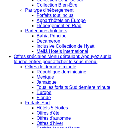
Collection Bien-Être
Par type d'hébergement
Forfaits tout inclus
Appart’hôtels en Europe
Hébergement en Riad
Partenaires hôteliers
Bahia Principe
Decameron
Inclusive Collection de Hyatt
Meliá Hotels International
Offres spéciales
Menu déroulant: Appuyez sur la
touche entrée pour afficher le sous-menu.
Offres de dernière minute
République dominicaine
Mexique
Jamaïque
Tous les forfaits Sud dernière minute
Europe
Floride
Forfaits Sud
Hôtels 5 étoiles
Offres d'été
Offres d'automne
Offres d'hiver