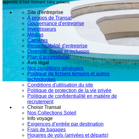
apportés à tout moment sans préavis.
Site d’entreprise
À propos de Transat
Gouvernance d'entreprise
Investisseurs
Médias
Carrières
Responsabilité d'entreprise
Diversité, équité et inclusion
Plan d'accessibilité
Avis légal
Nos conditions générales
Politique de fichiers témoins et autres
technologies
Conditions d'utilisation du site
Politique de protection de la vie privée
Politique de confidentialité en matière de
recrutement
Choisir Transat
Nos Collections Soleil
Info voyage
Exigences d’entrée par destination
Frais de bagages
Horaires de vols (arrivées et départs)