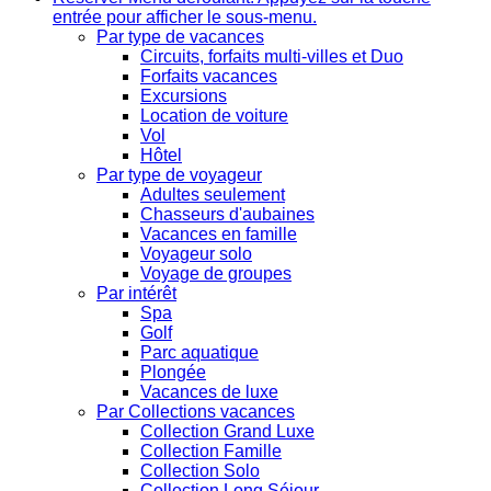
entrée pour afficher le sous-menu.
Par type de vacances
Circuits, forfaits multi-villes et Duo
Forfaits vacances
Excursions
Location de voiture
Vol
Hôtel
Par type de voyageur
Adultes seulement
Chasseurs d'aubaines
Vacances en famille
Voyageur solo
Voyage de groupes
Par intérêt
Spa
Golf
Parc aquatique
Plongée
Vacances de luxe
Par Collections vacances
Collection Grand Luxe
Collection Famille
Collection Solo
Collection Long Séjour