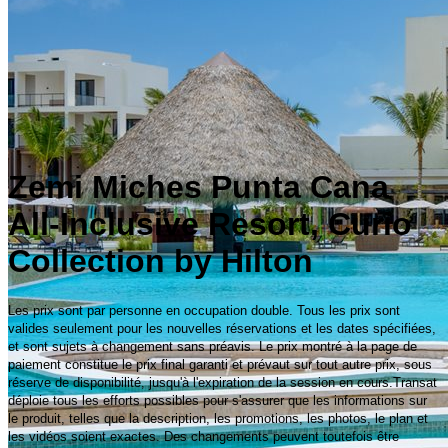
Zemi Miches Punta Cana
All-Inclusive Resort, Curio
Collection by Hilton
Les prix sont par personne en occupation double. Tous les prix sont
valides seulement pour les nouvelles réservations et les dates spécifiées,
et sont sujets à changement sans préavis. Le prix montré à la page de
paiement constitue le prix final garanti et prévaut sur tout autre prix, sous
réserve de disponibilité, jusqu'à l'expiration de la session en cours.Transat
déploie tous les efforts possibles pour s'assurer que les informations sur
le produit, telles que la description, les promotions, les photos, le plan et
les vidéos soient exactes. Des changements peuvent toutefois être