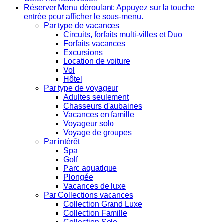
Réserver
Menu déroulant: Appuyez sur la touche
entrée pour afficher le sous-menu.
Par type de vacances
Circuits, forfaits multi-villes et Duo
Forfaits vacances
Excursions
Location de voiture
Vol
Hôtel
Par type de voyageur
Adultes seulement
Chasseurs d'aubaines
Vacances en famille
Voyageur solo
Voyage de groupes
Par intérêt
Spa
Golf
Parc aquatique
Plongée
Vacances de luxe
Par Collections vacances
Collection Grand Luxe
Collection Famille
Collection Solo