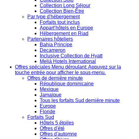
Collection Long Séjour
Collection Bien-Être
Par type d'hébergement
Forfaits tout inclus
Appart’hôtels en Europe
Hébergement en Riad
Partenaires hôteliers
Bahia Principe
Decameron
Inclusive Collection de Hyatt
Meliá Hotels International
Offres spéciales
Menu déroulant: Appuyez sur la
touche entrée pour afficher le sous-menu.
Offres de dernière minute
République dominicaine
Mexique
Jamaïque
Tous les forfaits Sud dernière minute
Europe
Floride
Forfaits Sud
Hôtels 5 étoiles
Offres d'été
Offres d'automne