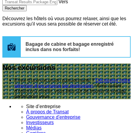
Vers
Rechercher
Découvrez les hôtels où vous pourrez relaxer, ainsi que les
excursions qu'il vous sera possible de réserver cet été.
Bagage de cabine et bagage enregistré
inclus dans nos forfaits!
Nos excursions
Envie d'une excursion passionnante ?
Découvrez notre
sélection d'excursions par destination
! Avec autant
d'options à choisir, vous êtes sûr de trouver le voyage
parfait pour vous.
Site d’entreprise
À propos de Transat
Gouvernance d'entreprise
Investisseurs
Médias