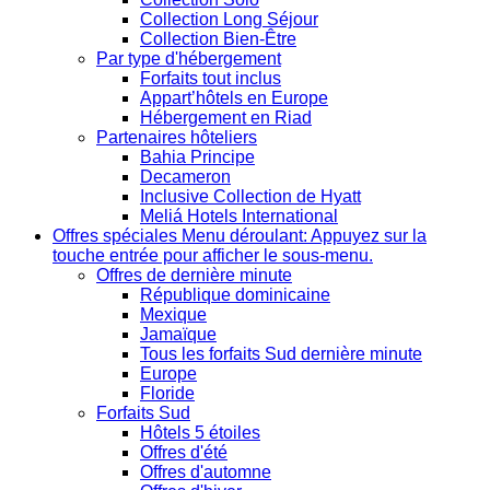
Collection Long Séjour
Collection Bien-Être
Par type d'hébergement
Forfaits tout inclus
Appart’hôtels en Europe
Hébergement en Riad
Partenaires hôteliers
Bahia Principe
Decameron
Inclusive Collection de Hyatt
Meliá Hotels International
Offres spéciales
Menu déroulant: Appuyez sur la
touche entrée pour afficher le sous-menu.
Offres de dernière minute
République dominicaine
Mexique
Jamaïque
Tous les forfaits Sud dernière minute
Europe
Floride
Forfaits Sud
Hôtels 5 étoiles
Offres d'été
Offres d'automne