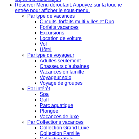
Réserver
Menu déroulant: Appuyez sur la touche
entrée pour afficher le sous-menu.
Par type de vacances
Circuits, forfaits multi-villes et Duo
Forfaits vacances
Excursions
Location de voiture
Vol
Hôtel
Par type de voyageur
Adultes seulement
Chasseurs d'aubaines
Vacances en famille
Voyageur solo
Voyage de groupes
Par intérêt
Spa
Golf
Parc aquatique
Plongée
Vacances de luxe
Par Collections vacances
Collection Grand Luxe
Collection Famille
Collection Solo